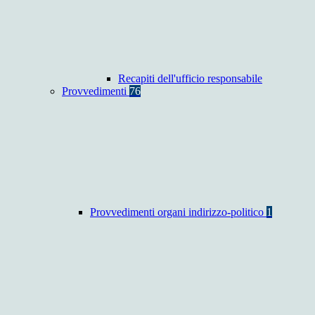
Recapiti dell'ufficio responsabile
Provvedimenti
76
Provvedimenti organi indirizzo-politico
1