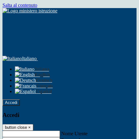
Salta al contenuto
Italiano
Italiano
English
Deutsch
Français
Español
Accedi
Accedi
button close
×
Nome Utente