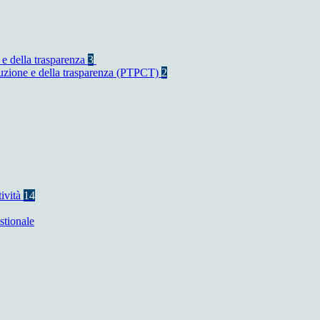
 e della trasparenza
3
rruzione e della trasparenza (PTPCT)
2
tività
14
stionale