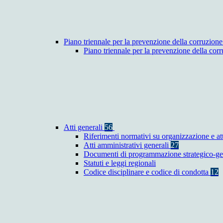
Piano triennale per la prevenzione della corruzione
Piano triennale per la prevenzione della co
Atti generali
56
Riferimenti normativi su organizzazione e at
Atti amministrativi generali
27
Documenti di programmazione strategico-ge
Statuti e leggi regionali
Codice disciplinare e codice di condotta
12