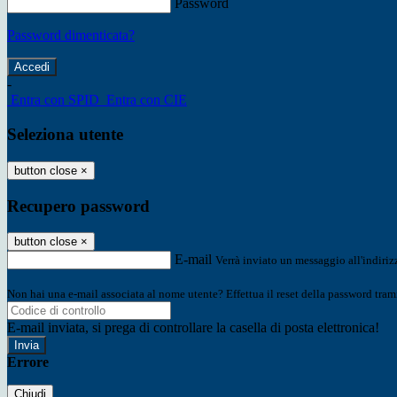
Password
Password dimenticata?
-
Entra con SPID
Entra con CIE
Seleziona utente
button close
×
Recupero password
button close
×
E-mail
Verrà inviato un messaggio all'indirizz
Non hai una e-mail associata al nome utente? Effettua il reset della password tram
E-mail inviata, si prega di controllare la casella di posta elettronica!
Errore
Chiudi