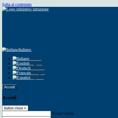
Salta al contenuto
Italiano
Italiano
English
Deutsch
Français
Español
Accedi
Accedi
button close
×
Nome Utente