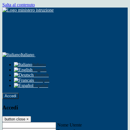
Salta al contenuto
Italiano
Italiano
English
Deutsch
Français
Español
Accedi
Accedi
button close
×
Nome Utente