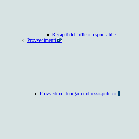
Recapiti dell'ufficio responsabile
Provvedimenti
76
Provvedimenti organi indirizzo-politico
1