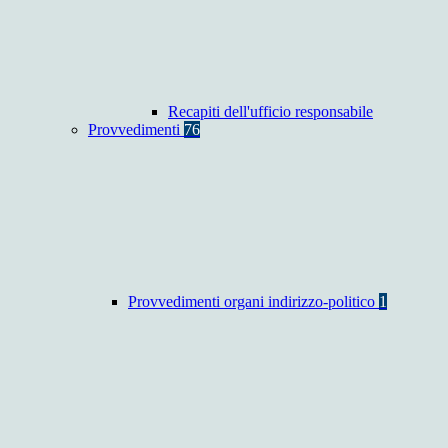
Recapiti dell'ufficio responsabile
Provvedimenti
76
Provvedimenti organi indirizzo-politico
1