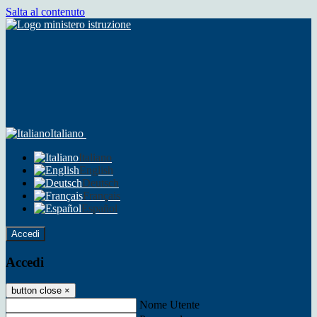
Salta al contenuto
Italiano
Italiano
English
Deutsch
Français
Español
Accedi
Accedi
button close
×
Nome Utente