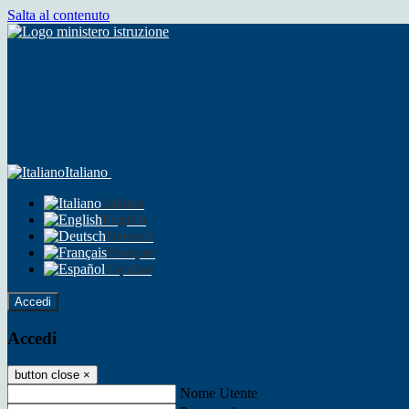
Salta al contenuto
Italiano
Italiano
English
Deutsch
Français
Español
Accedi
Accedi
button close
×
Nome Utente