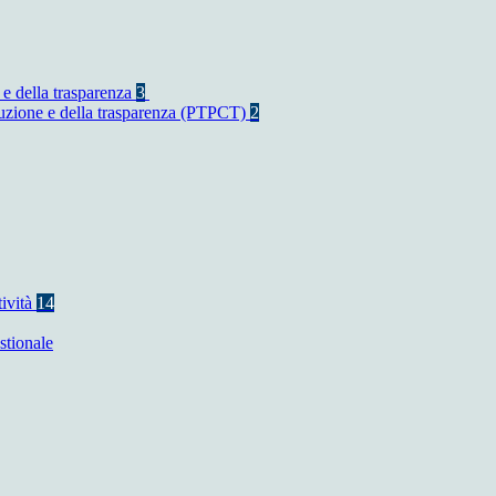
 e della trasparenza
3
rruzione e della trasparenza (PTPCT)
2
tività
14
stionale