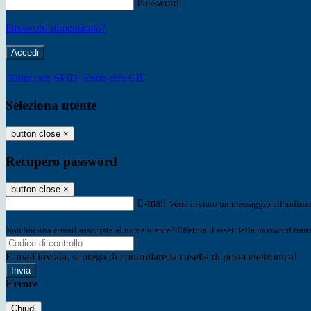
Password
Password dimenticata?
-
Entra con SPID
Entra con CIE
Seleziona utente
button close
×
Recupero password
button close
×
E-mail
Verrà inviato un messaggio all'indirizz
Non hai una e-mail associata al nome utente? Effettua il reset della password tram
E-mail inviata, si prega di controllare la casella di posta elettronica!
Errore
Chiudi