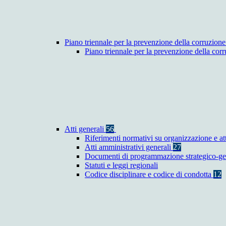
Piano triennale per la prevenzione della corruzione
Piano triennale per la prevenzione della co
Atti generali
56
Riferimenti normativi su organizzazione e at
Atti amministrativi generali
27
Documenti di programmazione strategico-ge
Statuti e leggi regionali
Codice disciplinare e codice di condotta
12