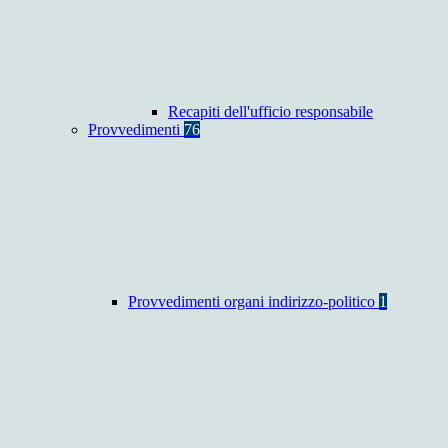
Recapiti dell'ufficio responsabile
Provvedimenti
76
Provvedimenti organi indirizzo-politico
1