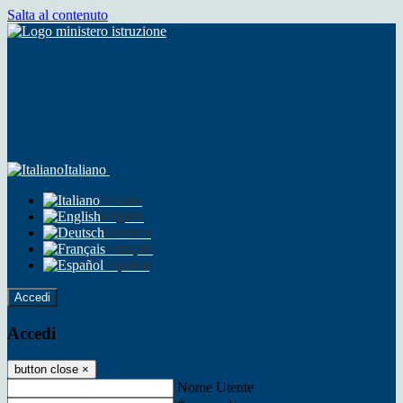
Salta al contenuto
Italiano
Italiano
English
Deutsch
Français
Español
Accedi
Accedi
button close
×
Nome Utente