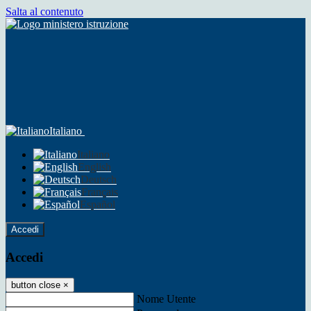
Salta al contenuto
Italiano
Italiano
English
Deutsch
Français
Español
Accedi
Accedi
button close
×
Nome Utente