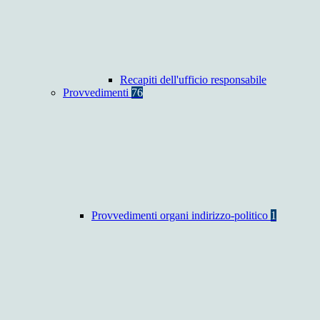
Recapiti dell'ufficio responsabile
Provvedimenti
76
Provvedimenti organi indirizzo-politico
1