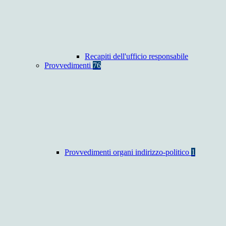
Recapiti dell'ufficio responsabile
Provvedimenti
76
Provvedimenti organi indirizzo-politico
1