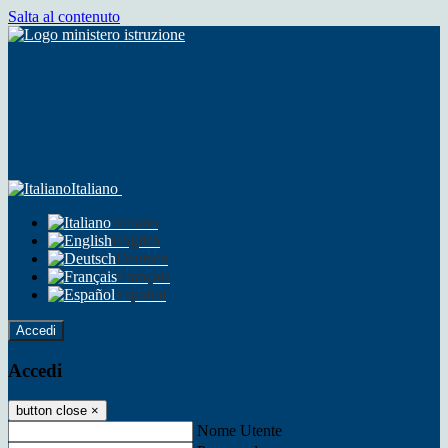
Salta al contenuto
Italiano
Italiano
English
Deutsch
Français
Español
Accedi
Accedi
button close
×
Nome Utente