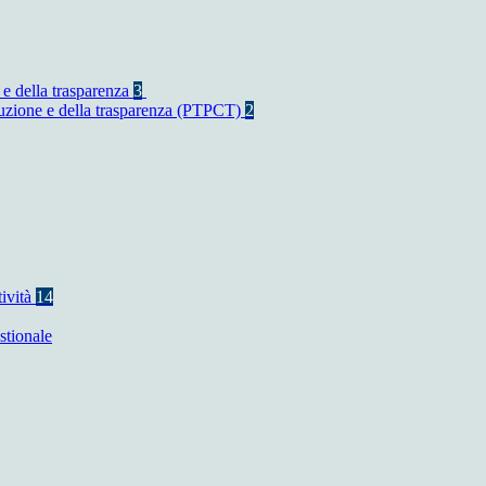
 e della trasparenza
3
rruzione e della trasparenza (PTPCT)
2
tività
14
stionale