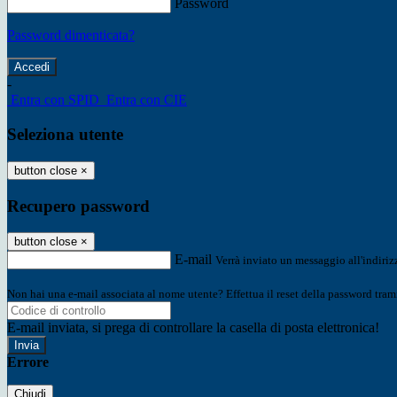
Password
Password dimenticata?
-
Entra con SPID
Entra con CIE
Seleziona utente
button close
×
Recupero password
button close
×
E-mail
Verrà inviato un messaggio all'indirizz
Non hai una e-mail associata al nome utente? Effettua il reset della password tram
E-mail inviata, si prega di controllare la casella di posta elettronica!
Errore
Chiudi