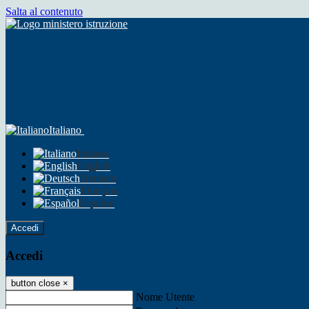
Salta al contenuto
Italiano
Italiano
English
Deutsch
Français
Español
Accedi
Accedi
button close
×
Nome Utente