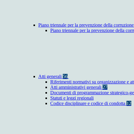
Piano triennale per la prevenzione della corruzione
Piano triennale per la prevenzione della co
Atti generali
56
Riferimenti normativi su organizzazione e at
Atti amministrativi generali
27
Documenti di programmazione strategico-ge
Statuti e leggi regionali
Codice disciplinare e codice di condotta
12