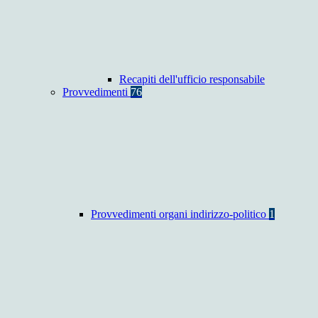
Recapiti dell'ufficio responsabile
Provvedimenti
76
Provvedimenti organi indirizzo-politico
1