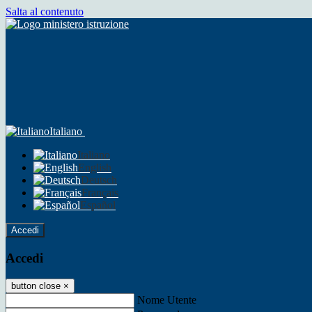
Salta al contenuto
Italiano
Italiano
English
Deutsch
Français
Español
Accedi
Accedi
button close
×
Nome Utente