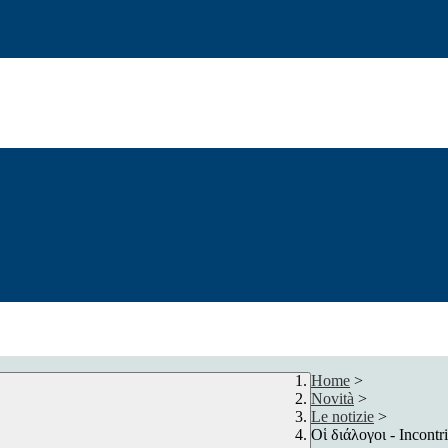
Home
>
Novità
>
Le notizie
>
Οἱ διάλογοι - Incontri