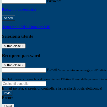
Password
Password dimenticata?
-
Entra con SPID
Entra con CIE
Seleziona utente
button close
×
Recupero password
button close
×
E-mail
Verrà inviato un messaggio all'indirizz
Non hai una e-mail associata al nome utente? Effettua il reset della password tram
E-mail inviata, si prega di controllare la casella di posta elettronica!
Errore
Chiudi