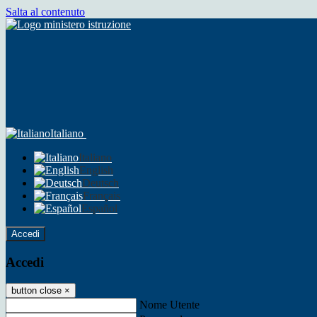
Salta al contenuto
Italiano
Italiano
English
Deutsch
Français
Español
Accedi
Accedi
button close
×
Nome Utente