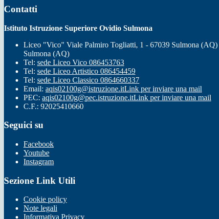
Contatti
Istituto Istruzione Superiore Ovidio Sulmona
Liceo "Vico" Viale Palmiro Togliatti, 1 - 67039 Sulmona (AQ)
Sulmona (AQ)
Tel:
sede Liceo Vico 086453763
Tel:
sede Liceo Artistico 086454459
Tel:
sede Liceo Classico 0864660337
Email:
aqis02100g@istruzione.it
Link per inviare una mail
PEC:
aqis02100g@pec.istruzione.it
Link per inviare una mail
C.F.: 92025410660
Seguici su
Facebook
Youtube
Instagram
Sezione Link Utili
Cookie policy
Note legali
Informativa Privacy