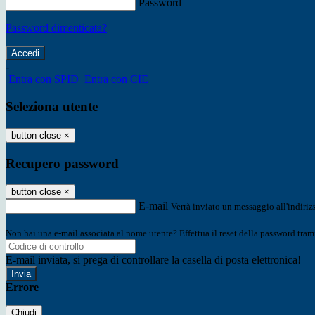
Password
Password dimenticata?
-
Entra con SPID
Entra con CIE
Seleziona utente
button close
×
Recupero password
button close
×
E-mail
Verrà inviato un messaggio all'indirizz
Non hai una e-mail associata al nome utente? Effettua il reset della password tram
E-mail inviata, si prega di controllare la casella di posta elettronica!
Errore
Chiudi