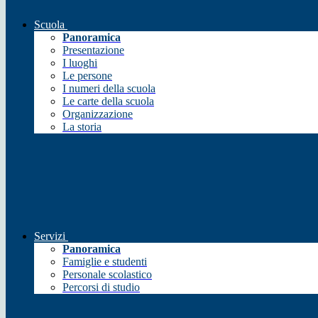
Scuola
Panoramica
Presentazione
I luoghi
Le persone
I numeri della scuola
Le carte della scuola
Organizzazione
La storia
Servizi
Panoramica
Famiglie e studenti
Personale scolastico
Percorsi di studio