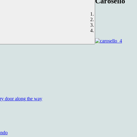
Carosello
ery door along the way
mondo