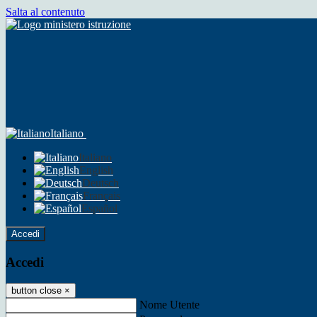
Salta al contenuto
Italiano
Italiano
English
Deutsch
Français
Español
Accedi
Accedi
button close
×
Nome Utente