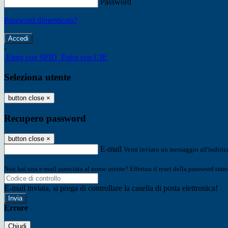
Password
Password dimenticata?
-
Entra con SPID
Entra con CIE
Seleziona utente
button close
×
Recupero password
button close
×
E-mail
Verrà inviato un messaggio all'indirizz
Non hai una e-mail associata al nome utente? Effettua il reset della password tram
E-mail inviata, si prega di controllare la casella di posta elettronica!
Errore
Chiudi