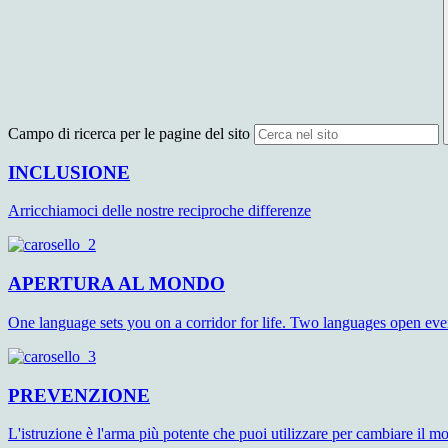
Campo di ricerca per le pagine del sito
INCLUSIONE
Arricchiamoci delle nostre reciproche differenze
APERTURA AL MONDO
One language sets you on a corridor for life. Two languages open ev
PREVENZIONE
L'istruzione è l'arma più potente che puoi utilizzare per cambiare il 