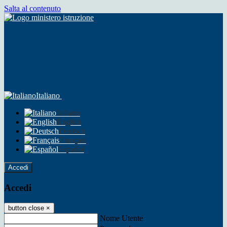
Salta al contenuto
Italiano
Italiano
English
Deutsch
Français
Español
Accedi
Accedi
button close
×
Nome Utente