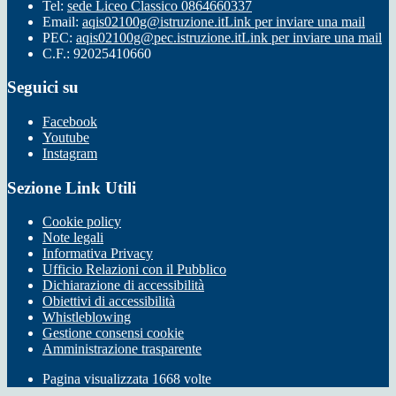
Tel:
sede Liceo Classico 0864660337
Email:
aqis02100g@istruzione.it
Link per inviare una mail
PEC:
aqis02100g@pec.istruzione.it
Link per inviare una mail
C.F.: 92025410660
Seguici su
Facebook
Youtube
Instagram
Sezione Link Utili
Cookie policy
Note legali
Informativa Privacy
Ufficio Relazioni con il Pubblico
Dichiarazione di accessibilità
Obiettivi di accessibilità
Whistleblowing
Gestione consensi cookie
Amministrazione trasparente
Pagina visualizzata
1668
volte