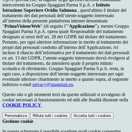
intercorrenti tra Gruppo Spaggiari Parma S.p.A. e
Istituto
Istruzione Superiore Ovidio Sulmona
, quest'ultimo è titolare del
trattamento dei dati personali dell’utente-soggetto interessato
all’interno della presente piattaforma internet denominata
"
PrimaVisioneWeb
" (di seguito l’"
Applicazione
"), mentre Gruppo
Spaggiari Parma S.p.A. opera quale Responsabile del trattamento
designato ai sensi dell’art. 28 del GDPR dal titolare del trattamento.
Pertanto, per ogni ulteriore informazione in merito al trattamento dei
propri dati personali condotto all’interno dell’Applicazione, ivi
incluso il rilascio dell’informativa per il trattamento dei dati personali
ex art. 13 del GDPR, l’utente-soggetto interessato dovrà rivolgersi al
titolare del trattamento, da intendersi quale il proprio istituto
scolastico di riferimento. Gruppo Spaggiari Parma S.p.A. resta, in
ogni caso, a disposizione dell’utente-soggetto interessato per ogni
eventuale ulteriore chiarimento in merito a quanto sopra, al seguente
indirizzo e-mail
privacy@spaggiari.eu
.
Questo sito o gli strumenti terzi da questo utilizzati si avvalgono di
cookie necessari al funzionamento ed utili alle finalità illustrate nella
COOKIE POLICY
.
Personalizza
Rifiuta tutti
i cookies
Accetta tutti
i cookies
Gestione cookie
In questa schermata è possibile scegliere quali cookie consentire.