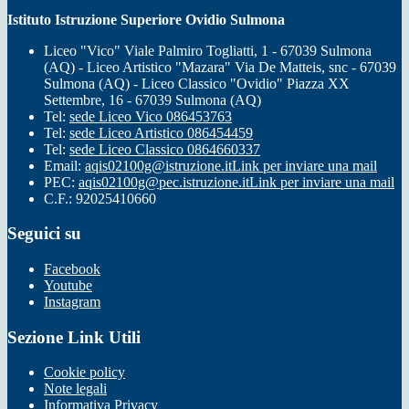
Istituto Istruzione Superiore Ovidio Sulmona
Liceo "Vico" Viale Palmiro Togliatti, 1 - 67039 Sulmona
(AQ) - Liceo Artistico "Mazara" Via De Matteis, snc - 67039
Sulmona (AQ) - Liceo Classico "Ovidio" Piazza XX
Settembre, 16 - 67039 Sulmona (AQ)
Tel:
sede Liceo Vico 086453763
Tel:
sede Liceo Artistico 086454459
Tel:
sede Liceo Classico 0864660337
Email:
aqis02100g@istruzione.it
Link per inviare una mail
PEC:
aqis02100g@pec.istruzione.it
Link per inviare una mail
C.F.: 92025410660
Seguici su
Facebook
Youtube
Instagram
Sezione Link Utili
Cookie policy
Note legali
Informativa Privacy