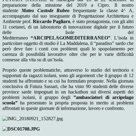
preparazione della missione del 2019 a Cipro. Il nostro
studente
Mateo Custode Rubeo
frequentante la classe 4^ A,
accompagnato dal suo insegnante di Progettazione Architettura e
Ambiente prof.
Riccardo Pagliaro
, è stato protagonista, con gli altri
11 coetanei, di un laboratorio di innovazione digitale per il futuro
delle Isole del
Mediterraneo
“ARCIPELAGOMEDITERRANEO”
. L’isola in
particolare oggetto di studio è La Maddalena, il “paradiso” sardo che
però deve fare i conti con problemi quali lo spopolamento per
carenza di possibilità lavorative oltre che per le varie difficoltà
connesse alla vita su di un’isola.
Proprio queste problematiche, attraverso lo studio del territorio e
supportati da ragazzi isolani, sono gli argomenti che il gruppo di 12
studenti ha affrontato e su cui ha formulato proposte. Nella giornata
conclusiva di Futura Sassari, che ha visto 90 studenti delle diverse
province sarde impegnati in un hackathon sui diversi aspetti dei
problemi isolani, il gruppo degli
”ambasciatori di arcipelago
scuola”
ha presentato la propria proposta in merito ai problemi
affrontati in queste giornate di informazione, lavoro e confronto.