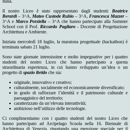
Italia.
Il nostro Liceo è stato rappresentato dagli studenti:
Beatrice
Berardi
– 3^A,
Mateo Custode Rubio
– 3^A,
Francesca Mazzer
–
3^A e
Marco Porziella
– 3^A che hanno partecipato alla Summer
School con il Prof.
Riccardo Pagliaro
- Docente di Progettazione
Architettura e Ambiente.
Iniziata mercoledì 18 luglio, la maratona progettuale (hackathon) è
terminata sabato 21 luglio.
Sono state giornate intensissime e molto impegnative per i quattro
studenti del nostro Liceo che hanno partecipato a questa
straordinaria esperienza, in cui hanno sviluppato un’idea o un
progetto di
spazio ibrido
che sia:
originale, innovativo e creativo;
culturalmente, socialmente ed economicamente diversificato;
in grado di rafforzare l’identità e il patrimonio culturale e
paesaggistico del territorio;
caratterizzato da un’elevata interattività;
ambizioso nell’utilizzo delle tecnologie.
Ci complimentiamo con i quattro studenti del nostro Liceo che
hanno partecipato ad Arcipelago Scuola nella 16. Biennale di
Architettura di Venezia, riportando una menzione speciale per il