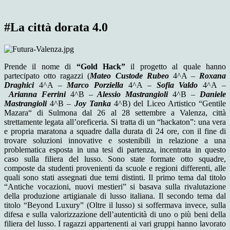
#La città dorata 4.0
Prende il nome di
“Gold Hack”
il progetto al quale hanno
partecipato otto ragazzi (
Mateo Custode Rubeo
4^A –
Roxana
Draghici
4^A –
Marco Porziella
4^A –
Sofia Valdo
4^A –
Arianna Ferrini
4^B –
Alessio Mastrangioli
4^B –
Daniele
Mastrangioli
4^B –
Joy Tanka
4^B) del Liceo Artistico “Gentile
Mazara“ di Sulmona dal 26 al 28 settembre a Valenza, città
strettamente legata all’oreficeria. Si tratta di un “hackaton”: una vera
e propria maratona a squadre dalla durata di 24 ore, con il fine di
trovare soluzioni innovative e sostenibili in relazione a una
problematica esposta in una tesi di partenza, incentrata in questo
caso sulla filiera del lusso. Sono state formate otto squadre,
composte da studenti provenienti da scuole e regioni differenti, alle
quali sono stati assegnati due temi distinti. Il primo tema dal titolo
“Antiche vocazioni, nuovi mestieri” si basava sulla rivalutazione
della produzione artigianale di lusso italiana. Il secondo tema dal
titolo “Beyond Luxury” (Oltre il lusso) si soffermava invece, sulla
difesa e sulla valorizzazione dell’autenticità di uno o più beni della
filiera del lusso. I ragazzi appartenenti ai vari gruppi hanno lavorato