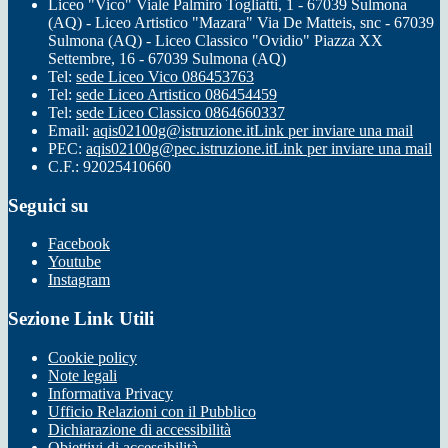
Liceo "Vico" Viale Palmiro Togliatti, 1 - 67039 Sulmona
(AQ) - Liceo Artistico "Mazara" Via De Matteis, snc - 67039
Sulmona (AQ) - Liceo Classico "Ovidio" Piazza XX
Settembre, 16 - 67039 Sulmona (AQ)
Tel:
sede Liceo Vico 086453763
Tel:
sede Liceo Artistico 086454459
Tel:
sede Liceo Classico 0864660337
Email:
aqis02100g@istruzione.it
Link per inviare una mail
PEC:
aqis02100g@pec.istruzione.it
Link per inviare una mail
C.F.: 92025410660
Seguici su
Facebook
Youtube
Instagram
Sezione Link Utili
Cookie policy
Note legali
Informativa Privacy
Ufficio Relazioni con il Pubblico
Dichiarazione di accessibilità
Obiettivi di accessibilità