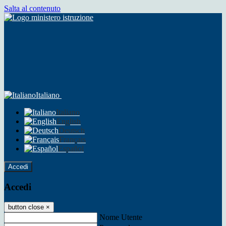
Salta al contenuto
Italiano
Italiano
English
Deutsch
Français
Español
Accedi
Accedi
button close
×
Nome Utente