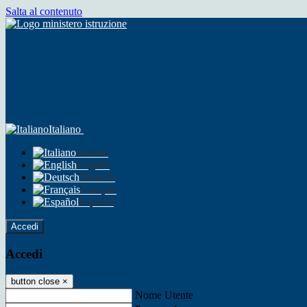
Salta al contenuto
Italiano
Italiano
English
Deutsch
Français
Español
Accedi
Accedi
button close
×
Nome Utente