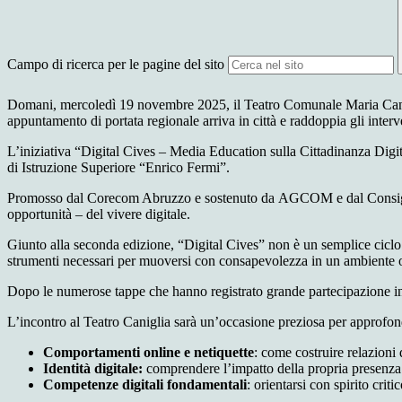
Campo di ricerca per le pagine del sito
Domani, mercoledì 19 novembre 2025, il
Teatro Comunale Maria Canigl
appuntamento di portata regionale arriva in città e raddoppia gli inter
L’iniziativa “Digital Cives – Media Education sulla Cittadinanza Digita
di Istruzione Superiore “Enrico Fermi”.
Promosso dal Corecom Abruzzo e sostenuto da AGCOM e dal Consiglio R
opportunità – del vivere digitale.
Giunto alla seconda edizione, “Digital Cives” non è un semplice ciclo 
strumenti necessari per muoversi con consapevolezza in un ambiente 
Dopo le numerose tappe che hanno registrato grande partecipazione in t
L’incontro al Teatro Caniglia sarà un’occasione preziosa per approfondir
Comportamenti online e netiquette
: come costruire relazioni d
Identità digitale:
comprendere l’impatto della propria presenza o
Competenze digitali fondamentali
: orientarsi con spirito crit