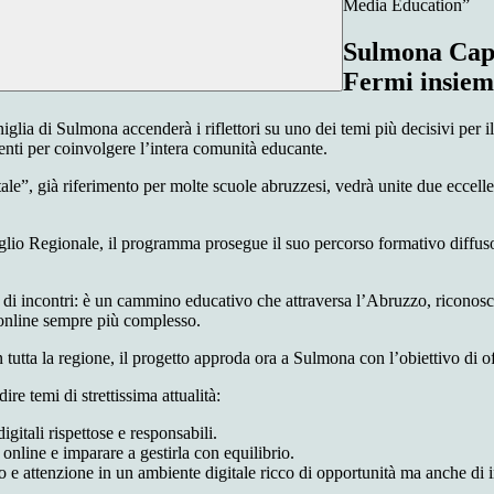
Media Education”
Sulmona Capit
Fermi insiem
ia di Sulmona accenderà i riflettori su uno dei temi più decisivi per il 
venti per coinvolgere l’intera comunità educante.
le”, già riferimento per molte scuole abruzzesi, vedrà unite due eccellenz
egionale, il programma prosegue il suo percorso formativo diffuso ne
di incontri: è un cammino educativo che attraversa l’Abruzzo, riconoscen
online sempre più complesso.
utta la regione, il progetto approda ora a Sulmona con l’obiettivo di of
e temi di strettissima attualità:
igitali rispettose e responsabili.
nline e imparare a gestirla con equilibrio.
ico e attenzione in un ambiente digitale ricco di opportunità ma anche di i