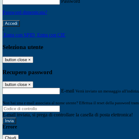
Password
Password dimenticata?
-
Entra con SPID
Entra con CIE
Seleziona utente
button close
×
Recupero password
button close
×
E-mail
Verrà inviato un messaggio all'indirizz
Non hai una e-mail associata al nome utente? Effettua il reset della password tram
E-mail inviata, si prega di controllare la casella di posta elettronica!
Errore
Chiudi