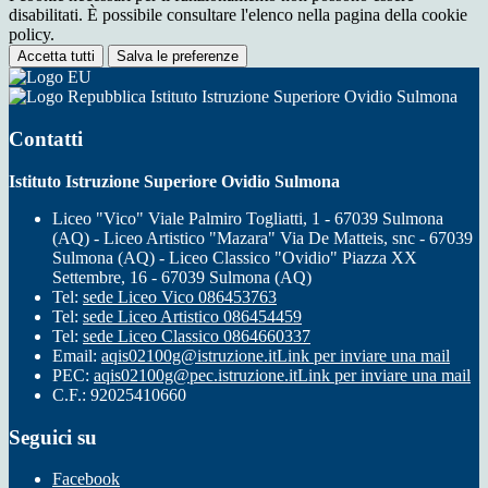
disabilitati. È possibile consultare l'elenco nella pagina della cookie
policy.
Accetta tutti
Salva le preferenze
Istituto Istruzione Superiore Ovidio Sulmona
Contatti
Istituto Istruzione Superiore Ovidio Sulmona
Liceo "Vico" Viale Palmiro Togliatti, 1 - 67039 Sulmona
(AQ) - Liceo Artistico "Mazara" Via De Matteis, snc - 67039
Sulmona (AQ) - Liceo Classico "Ovidio" Piazza XX
Settembre, 16 - 67039 Sulmona (AQ)
Tel:
sede Liceo Vico 086453763
Tel:
sede Liceo Artistico 086454459
Tel:
sede Liceo Classico 0864660337
Email:
aqis02100g@istruzione.it
Link per inviare una mail
PEC:
aqis02100g@pec.istruzione.it
Link per inviare una mail
C.F.: 92025410660
Seguici su
Facebook