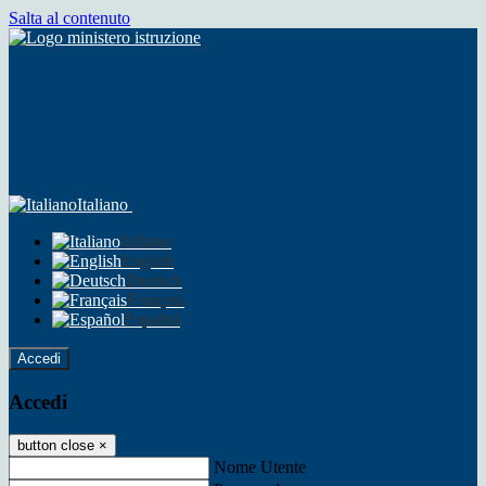
Salta al contenuto
Italiano
Italiano
English
Deutsch
Français
Español
Accedi
Accedi
button close
×
Nome Utente