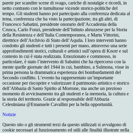
parete per scandire scene di svago, cariche di nostalgie e ricordi, in
netto contrasto con le tumultuose vicende storico-politiche del
tempo. Gli studenti hanno poi partecipato alla conferenza dedicata al
tema, conferenza che ha visto la partecipazione, tra gli altri, di
Francesco Sabatini, presidente onorario dell’Accademia della
Crusca, Carlo Fonzi, presidente dell’Istituto abruzzese per la Storia
della Resistenza e dell’Italia Contemporanea, e Marta Vittorini,
direttrice dell’Archivio di Stato dell’Aquila. I loro interventi hanno
condotto gli studenti e tutti i presenti per mano, attraverso una serie
approfondimenti storici, culturali e artistici sull’opera di Knorr e sul
contesto in cui è stata realizzata. Emozionato e commosso, in
particolare, è stato l’intervento di Sabatini che ha ripercorso con la
mente quelle giornate del 1944 in cui, bambino, a Sulmona, visse in
prima persona la drammatica esperienza dei bombardamenti del
Secondo conflitto. L’evento ha rappresentato un’importante
occasione per riscoprire e valorizzare il patrimonio artistico e storico
dell’Abbazia di Santo Spirito al Morrone, ma anche un prezioso
momento di avvicinamento tra gli studenti e la memoria, la cultura e
la storia del territorio. Grazie al responsabile dell'Abbazia
Celestiniana @Emanuele Cavallini per la bella opportunità.
Notizie
Questo sito o gli strumenti terzi da questo utilizzati si avvalgono di
cookie necessari al funzionamento ed utili alle finalità illustrate nella