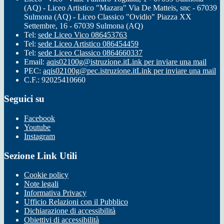
(AQ) - Liceo Artistico "Mazara" Via De Matteis, snc - 67039
Sulmona (AQ) - Liceo Classico "Ovidio" Piazza XX
Settembre, 16 - 67039 Sulmona (AQ)
Tel:
sede Liceo Vico 086453763
Tel:
sede Liceo Artistico 086454459
Tel:
sede Liceo Classico 0864660337
Email:
aqis02100g@istruzione.it
Link per inviare una mail
PEC:
aqis02100g@pec.istruzione.it
Link per inviare una mail
C.F.: 92025410660
Seguici su
Facebook
Youtube
Instagram
Sezione Link Utili
Cookie policy
Note legali
Informativa Privacy
Ufficio Relazioni con il Pubblico
Dichiarazione di accessibilità
Obiettivi di accessibilità