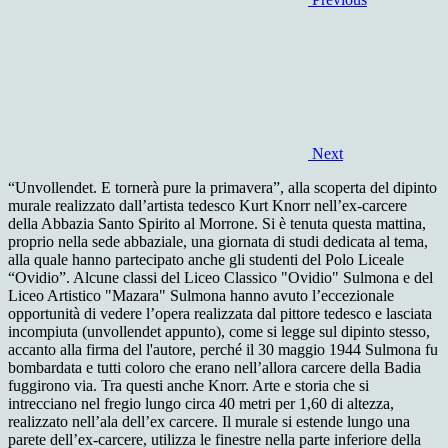
Next
“Unvollendet. E tornerà pure la primavera”, alla scoperta del dipinto
murale realizzato dall’artista tedesco Kurt Knorr nell’ex-carcere
della Abbazia Santo Spirito al Morrone. Si è tenuta questa mattina,
proprio nella sede abbaziale, una giornata di studi dedicata al tema,
alla quale hanno partecipato anche gli studenti del Polo Liceale
“Ovidio”. Alcune classi del Liceo Classico "Ovidio" Sulmona e del
Liceo Artistico "Mazara" Sulmona hanno avuto l’eccezionale
opportunità di vedere l’opera realizzata dal pittore tedesco e lasciata
incompiuta (unvollendet appunto), come si legge sul dipinto stesso,
accanto alla firma del l'autore, perché il 30 maggio 1944 Sulmona fu
bombardata e tutti coloro che erano nell’allora carcere della Badia
fuggirono via. Tra questi anche Knorr. Arte e storia che si
intrecciano nel fregio lungo circa 40 metri per 1,60 di altezza,
realizzato nell’ala dell’ex carcere. Il murale si estende lungo una
parete dell’ex-carcere, utilizza le finestre nella parte inferiore della