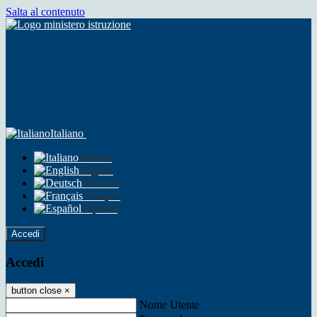
Salta al contenuto
Italiano
Italiano
English
Deutsch
Français
Español
Accedi
Accedi
button close
×
Nome Utente