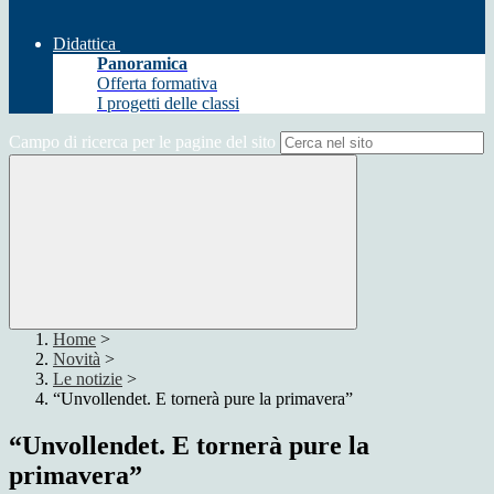
Didattica
Panoramica
Offerta formativa
I progetti delle classi
Campo di ricerca per le pagine del sito
Home
>
Novità
>
Le notizie
>
“Unvollendet. E tornerà pure la primavera”
“Unvollendet. E tornerà pure la
primavera”