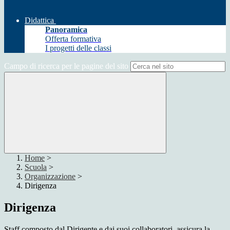
Didattica
Panoramica
Offerta formativa
I progetti delle classi
Campo di ricerca per le pagine del sito
Home
>
Scuola
>
Organizzazione
>
Dirigenza
Dirigenza
Staff composto dal Dirigente e dai suoi collaboratori, assicura la