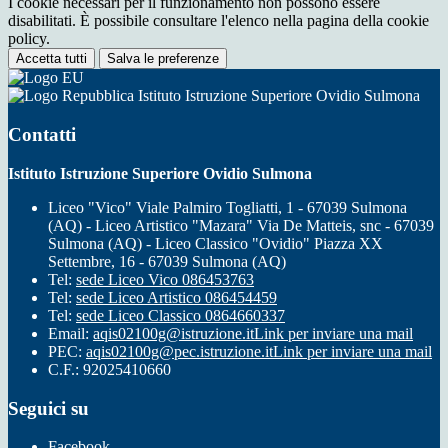
I cookie necessari per il funzionamento non possono essere
disabilitati. È possibile consultare l'elenco nella pagina della cookie
policy.
Accetta tutti
Salva le preferenze
Istituto Istruzione Superiore Ovidio Sulmona
Contatti
Istituto Istruzione Superiore Ovidio Sulmona
Liceo "Vico" Viale Palmiro Togliatti, 1 - 67039 Sulmona
(AQ) - Liceo Artistico "Mazara" Via De Matteis, snc - 67039
Sulmona (AQ) - Liceo Classico "Ovidio" Piazza XX
Settembre, 16 - 67039 Sulmona (AQ)
Tel:
sede Liceo Vico 086453763
Tel:
sede Liceo Artistico 086454459
Tel:
sede Liceo Classico 0864660337
Email:
aqis02100g@istruzione.it
Link per inviare una mail
PEC:
aqis02100g@pec.istruzione.it
Link per inviare una mail
C.F.: 92025410660
Seguici su
Facebook