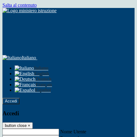
Salta al contenuto
Italiano
Italiano
English
Deutsch
Français
Español
Accedi
Accedi
button close
×
Nome Utente