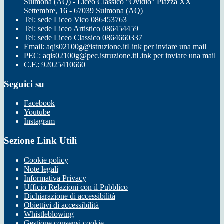
Sulmona (AQ) - Liceo Classico "Ovidio" Piazza XX
Settembre, 16 - 67039 Sulmona (AQ)
Tel:
sede Liceo Vico 086453763
Tel:
sede Liceo Artistico 086454459
Tel:
sede Liceo Classico 0864660337
Email:
aqis02100g@istruzione.it
Link per inviare una mail
PEC:
aqis02100g@pec.istruzione.it
Link per inviare una mail
C.F.: 92025410660
Seguici su
Facebook
Youtube
Instagram
Sezione Link Utili
Cookie policy
Note legali
Informativa Privacy
Ufficio Relazioni con il Pubblico
Dichiarazione di accessibilità
Obiettivi di accessibilità
Whistleblowing
Gestione consensi cookie