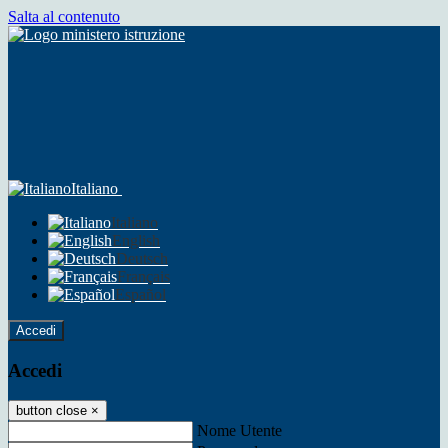
Salta al contenuto
Italiano
Italiano
English
Deutsch
Français
Español
Accedi
Accedi
button close
×
Nome Utente