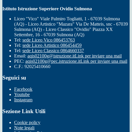
Istituto Istruzione Superiore Ovidio Sulmona
Liceo "Vico" Viale Palmiro Togliatti, 1 - 67039 Sulmona
(AQ) - Liceo Artistico "Mazara" Via De Matteis, snc - 67039
Sulmona (AQ) - Liceo Classico "Ovidio" Piazza XX
Settembre, 16 - 67039 Sulmona (AQ)
Tel:
sede Liceo Vico 086453763
Tel:
sede Liceo Artistico 086454459
Tel:
sede Liceo Classico 0864660337
Email:
aqis02100g@istruzione.it
Link per inviare una mail
PEC:
aqis02100g@pec.istruzione.it
Link per inviare una mail
C.F.: 92025410660
Seguici su
Facebook
Youtube
Instagram
Sezione Link Utili
Cookie policy
Note legali