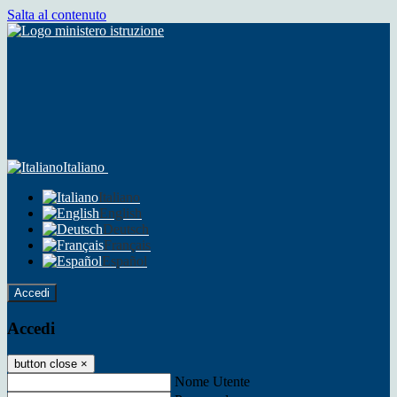
Salta al contenuto
Italiano
Italiano
English
Deutsch
Français
Español
Accedi
Accedi
button close
×
Nome Utente