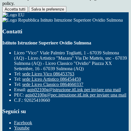
policy.
Accetta tutti
Salva le preferenze
Istituto Istruzione Superiore Ovidio Sulmona
Contatti
Istituto Istruzione Superiore Ovidio Sulmona
Liceo "Vico" Viale Palmiro Togliatti, 1 - 67039 Sulmona
(AQ) - Liceo Artistico "Mazara" Via De Matteis, snc - 67039
Sulmona (AQ) - Liceo Classico "Ovidio" Piazza XX
Settembre, 16 - 67039 Sulmona (AQ)
Tel:
sede Liceo Vico 086453763
Tel:
sede Liceo Artistico 086454459
Tel:
sede Liceo Classico 0864660337
Email:
aqis02100g@istruzione.it
Link per inviare una mail
PEC:
aqis02100g@pec.istruzione.it
Link per inviare una mail
C.F.: 92025410660
Seguici su
Facebook
Youtube