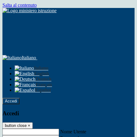
Salta al contenuto
Italiano
Italiano
English
Deutsch
Français
Español
Accedi
Accedi
button close
×
Nome Utente