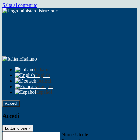
Salta al contenuto
Italiano
Italiano
English
Deutsch
Français
Español
Accedi
Accedi
button close
×
Nome Utente