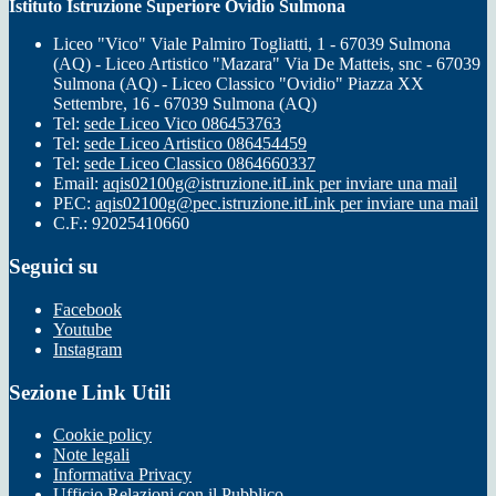
Istituto Istruzione Superiore Ovidio Sulmona
Liceo "Vico" Viale Palmiro Togliatti, 1 - 67039 Sulmona
(AQ) - Liceo Artistico "Mazara" Via De Matteis, snc - 67039
Sulmona (AQ) - Liceo Classico "Ovidio" Piazza XX
Settembre, 16 - 67039 Sulmona (AQ)
Tel:
sede Liceo Vico 086453763
Tel:
sede Liceo Artistico 086454459
Tel:
sede Liceo Classico 0864660337
Email:
aqis02100g@istruzione.it
Link per inviare una mail
PEC:
aqis02100g@pec.istruzione.it
Link per inviare una mail
C.F.: 92025410660
Seguici su
Facebook
Youtube
Instagram
Sezione Link Utili
Cookie policy
Note legali
Informativa Privacy
Ufficio Relazioni con il Pubblico