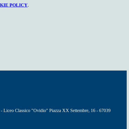
KIE POLICY
.
 - Liceo Classico "Ovidio" Piazza XX Settembre, 16 - 67039