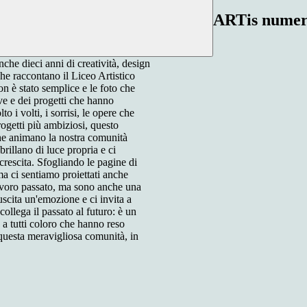
ARTis numero
he dieci anni di creatività, design
he raccontano il Liceo Artistico
on è stato semplice e le foto che
ve e dei progetti che hanno
 i volti, i sorrisi, le opere che
rogetti più ambiziosi, questo
che animano la nostra comunità
brillano di luce propria e ci
crescita. Sfogliando le pagine di
a ci sentiamo proiettati anche
avoro passato, ma sono anche una
uscita un'emozione e ci invita a
ollega il passato al futuro: è un
 a tutti coloro che hanno reso
i questa meravigliosa comunità, in