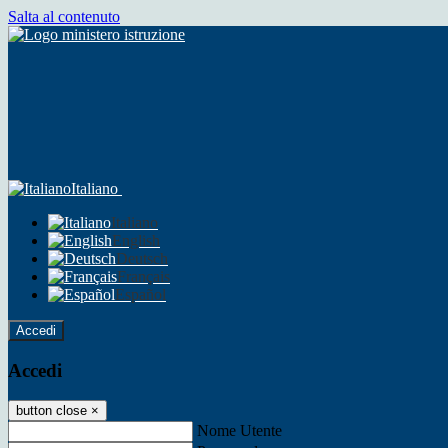
Salta al contenuto
Italiano
Italiano
English
Deutsch
Français
Español
Accedi
Accedi
button close
×
Nome Utente