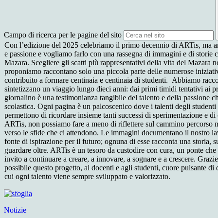
Campo di ricerca per le pagine del sito
Con l’edizione del 2025 celebriamo il primo decennio di ARTis, ma anc
e passione e vogliamo farlo con una rassegna di immagini e di storie c
Mazara. Scegliere gli scatti più rappresentativi della vita del Mazara n
proponiamo raccontano solo una piccola parte delle numerose iniziati
contribuito a formare centinaia e centinaia di studenti. Abbiamo raccolto
sintetizzano un viaggio lungo dieci anni: dai primi timidi tentativi ai p
giornalino è una testimonianza tangibile del talento e della passione 
scolastica. Ogni pagina è un palcoscenico dove i talenti degli studenti 
permettono di ricordare insieme tanti successi di sperimentazione e di 
ARTis, non possiamo fare a meno di riflettere sul cammino percorso m
verso le sfide che ci attendono. Le immagini documentano il nostro l
fonte di ispirazione per il futuro; ognuna di esse racconta una storia, s
guardare oltre. ARTis è un tesoro da custodire con cura, un ponte che c
invito a continuare a creare, a innovare, a sognare e a crescere. Grazie
possibile questo progetto, ai docenti e agli studenti, cuore pulsante d
cui ogni talento viene sempre sviluppato e valorizzato.
Notizie