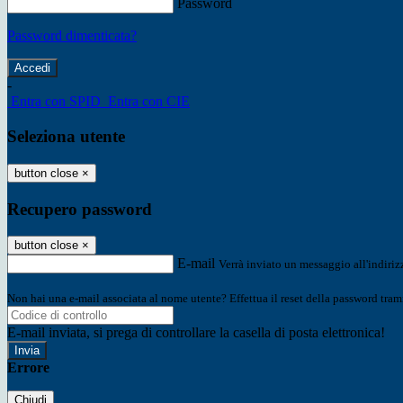
Password
Password dimenticata?
-
Entra con SPID
Entra con CIE
Seleziona utente
button close
×
Recupero password
button close
×
E-mail
Verrà inviato un messaggio all'indirizz
Non hai una e-mail associata al nome utente? Effettua il reset della password tram
E-mail inviata, si prega di controllare la casella di posta elettronica!
Errore
Chiudi