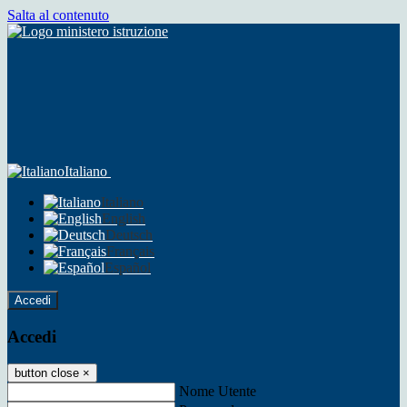
Salta al contenuto
Italiano
Italiano
English
Deutsch
Français
Español
Accedi
Accedi
button close
×
Nome Utente