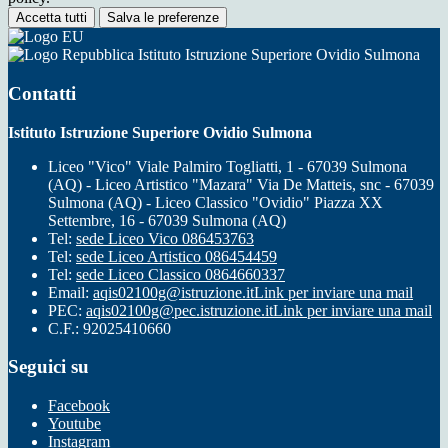
Accetta tutti
Salva le preferenze
Istituto Istruzione Superiore Ovidio Sulmona
Contatti
Istituto Istruzione Superiore Ovidio Sulmona
Liceo "Vico" Viale Palmiro Togliatti, 1 - 67039 Sulmona
(AQ) - Liceo Artistico "Mazara" Via De Matteis, snc - 67039
Sulmona (AQ) - Liceo Classico "Ovidio" Piazza XX
Settembre, 16 - 67039 Sulmona (AQ)
Tel:
sede Liceo Vico 086453763
Tel:
sede Liceo Artistico 086454459
Tel:
sede Liceo Classico 0864660337
Email:
aqis02100g@istruzione.it
Link per inviare una mail
PEC:
aqis02100g@pec.istruzione.it
Link per inviare una mail
C.F.: 92025410660
Seguici su
Facebook
Youtube
Instagram