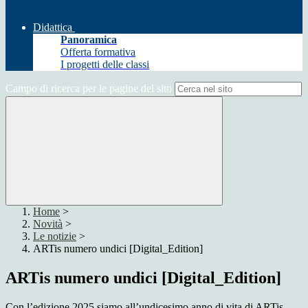
Didattica
Panoramica
Offerta formativa
I progetti delle classi
Campo di ricerca per le pagine del sito
Home
>
Novità
>
Le notizie
>
ARTis numero undici [Digital_Edition]
ARTis numero undici [Digital_Edition]
Con l’edizione 2025 siamo all’undicesimo anno di vita di ARTis.