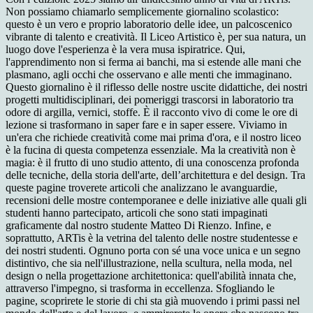
Non possiamo chiamarlo semplicemente giornalino scolastico:
questo è un vero e proprio laboratorio delle idee, un palcoscenico
vibrante di talento e creatività. Il Liceo Artistico è, per sua natura, un
luogo dove l'esperienza è la vera musa ispiratrice. Qui,
l'apprendimento non si ferma ai banchi, ma si estende alle mani che
plasmano, agli occhi che osservano e alle menti che immaginano.
Questo giornalino è il riflesso delle nostre uscite didattiche, dei nostri
progetti multidisciplinari, dei pomeriggi trascorsi in laboratorio tra
odore di argilla, vernici, stoffe. È il racconto vivo di come le ore di
lezione si trasformano in saper fare e in saper essere. Viviamo in
un'era che richiede creatività come mai prima d'ora, e il nostro liceo
è la fucina di questa competenza essenziale. Ma la creatività non è
magia: è il frutto di uno studio attento, di una conoscenza profonda
delle tecniche, della storia dell'arte, dell’architettura e del design. Tra
queste pagine troverete articoli che analizzano le avanguardie,
recensioni delle mostre contemporanee e delle iniziative alle quali gli
studenti hanno partecipato, articoli che sono stati impaginati
graficamente dal nostro studente Matteo Di Rienzo. Infine, e
soprattutto, ARTis è la vetrina del talento delle nostre studentesse e
dei nostri studenti. Ognuno porta con sé una voce unica e un segno
distintivo, che sia nell'illustrazione, nella scultura, nella moda, nel
design o nella progettazione architettonica: quell'abilità innata che,
attraverso l'impegno, si trasforma in eccellenza. Sfogliando le
pagine, scoprirete le storie di chi sta già muovendo i primi passi nel