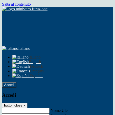
Salta al contenuto
Italiano
Italiano
English
Deutsch
Français
Español
Accedi
Accedi
button close
×
Nome Utente