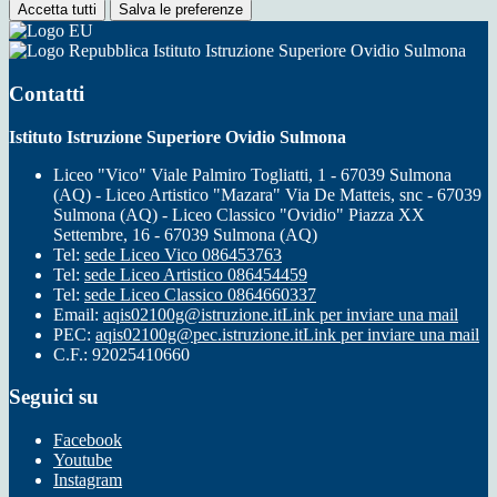
Accetta tutti
Salva le preferenze
Istituto Istruzione Superiore Ovidio Sulmona
Contatti
Istituto Istruzione Superiore Ovidio Sulmona
Liceo "Vico" Viale Palmiro Togliatti, 1 - 67039 Sulmona
(AQ) - Liceo Artistico "Mazara" Via De Matteis, snc - 67039
Sulmona (AQ) - Liceo Classico "Ovidio" Piazza XX
Settembre, 16 - 67039 Sulmona (AQ)
Tel:
sede Liceo Vico 086453763
Tel:
sede Liceo Artistico 086454459
Tel:
sede Liceo Classico 0864660337
Email:
aqis02100g@istruzione.it
Link per inviare una mail
PEC:
aqis02100g@pec.istruzione.it
Link per inviare una mail
C.F.: 92025410660
Seguici su
Facebook
Youtube
Instagram