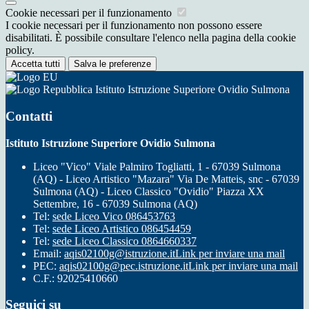
Cookie necessari per il funzionamento
I cookie necessari per il funzionamento non possono essere
disabilitati. È possibile consultare l'elenco nella pagina della cookie
policy.
Accetta tutti
Salva le preferenze
Istituto Istruzione Superiore Ovidio Sulmona
Contatti
Istituto Istruzione Superiore Ovidio Sulmona
Liceo "Vico" Viale Palmiro Togliatti, 1 - 67039 Sulmona
(AQ) - Liceo Artistico "Mazara" Via De Matteis, snc - 67039
Sulmona (AQ) - Liceo Classico "Ovidio" Piazza XX
Settembre, 16 - 67039 Sulmona (AQ)
Tel:
sede Liceo Vico 086453763
Tel:
sede Liceo Artistico 086454459
Tel:
sede Liceo Classico 0864660337
Email:
aqis02100g@istruzione.it
Link per inviare una mail
PEC:
aqis02100g@pec.istruzione.it
Link per inviare una mail
C.F.: 92025410660
Seguici su