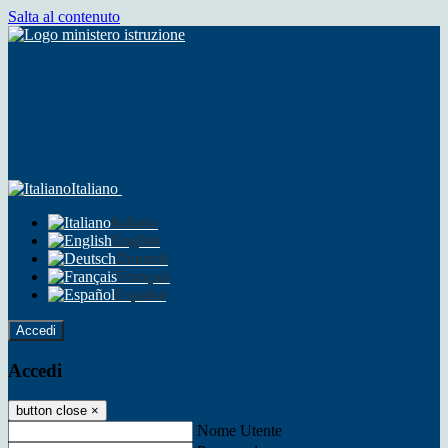
Salta al contenuto
Italiano
Italiano
English
Deutsch
Français
Español
Accedi
Accedi
button close
×
Nome Utente