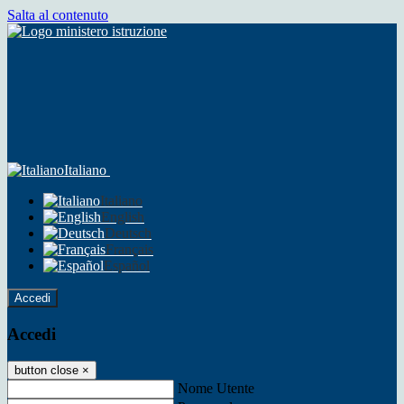
Salta al contenuto
Italiano
Italiano
English
Deutsch
Français
Español
Accedi
Accedi
button close
×
Nome Utente