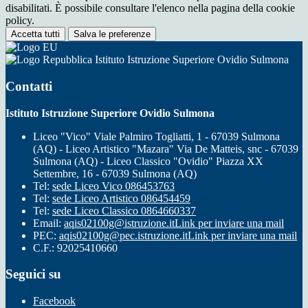
disabilitati. È possibile consultare l'elenco nella pagina della cookie
policy.
Accetta tutti
Salva le preferenze
Istituto Istruzione Superiore Ovidio Sulmona
Contatti
Istituto Istruzione Superiore Ovidio Sulmona
Liceo "Vico" Viale Palmiro Togliatti, 1 - 67039 Sulmona
(AQ) - Liceo Artistico "Mazara" Via De Matteis, snc - 67039
Sulmona (AQ) - Liceo Classico "Ovidio" Piazza XX
Settembre, 16 - 67039 Sulmona (AQ)
Tel:
sede Liceo Vico 086453763
Tel:
sede Liceo Artistico 086454459
Tel:
sede Liceo Classico 0864660337
Email:
aqis02100g@istruzione.it
Link per inviare una mail
PEC:
aqis02100g@pec.istruzione.it
Link per inviare una mail
C.F.: 92025410660
Seguici su
Facebook