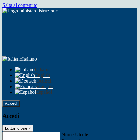
Salta al contenuto
Italiano
Italiano
English
Deutsch
Français
Español
Accedi
Accedi
button close
×
Nome Utente