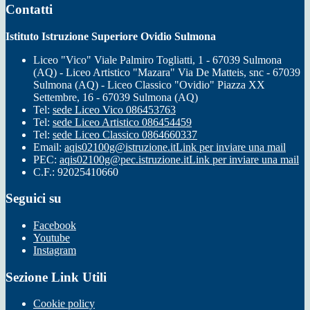
Contatti
Istituto Istruzione Superiore Ovidio Sulmona
Liceo "Vico" Viale Palmiro Togliatti, 1 - 67039 Sulmona
(AQ) - Liceo Artistico "Mazara" Via De Matteis, snc - 67039
Sulmona (AQ) - Liceo Classico "Ovidio" Piazza XX
Settembre, 16 - 67039 Sulmona (AQ)
Tel:
sede Liceo Vico 086453763
Tel:
sede Liceo Artistico 086454459
Tel:
sede Liceo Classico 0864660337
Email:
aqis02100g@istruzione.it
Link per inviare una mail
PEC:
aqis02100g@pec.istruzione.it
Link per inviare una mail
C.F.: 92025410660
Seguici su
Facebook
Youtube
Instagram
Sezione Link Utili
Cookie policy