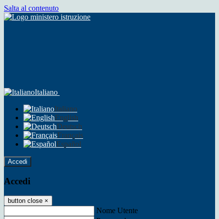
Salta al contenuto
Italiano
Italiano
English
Deutsch
Français
Español
Accedi
Accedi
button close
×
Nome Utente