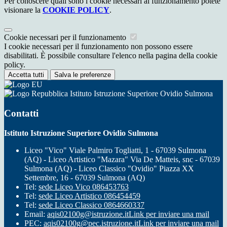
Per conoscere quali sono i cookie necessari al funzionamento potete
visionare la
COOKIE POLICY
.
Cookie necessari per il funzionamento
I cookie necessari per il funzionamento non possono essere
disabilitati. È possibile consultare l'elenco nella pagina della cookie
policy.
Accetta tutti
Salva le preferenze
Istituto Istruzione Superiore Ovidio Sulmona
Contatti
Istituto Istruzione Superiore Ovidio Sulmona
Liceo "Vico" Viale Palmiro Togliatti, 1 - 67039 Sulmona
(AQ) - Liceo Artistico "Mazara" Via De Matteis, snc - 67039
Sulmona (AQ) - Liceo Classico "Ovidio" Piazza XX
Settembre, 16 - 67039 Sulmona (AQ)
Tel:
sede Liceo Vico 086453763
Tel:
sede Liceo Artistico 086454459
Tel:
sede Liceo Classico 0864660337
Email:
aqis02100g@istruzione.it
Link per inviare una mail
PEC:
aqis02100g@pec.istruzione.it
Link per inviare una mail