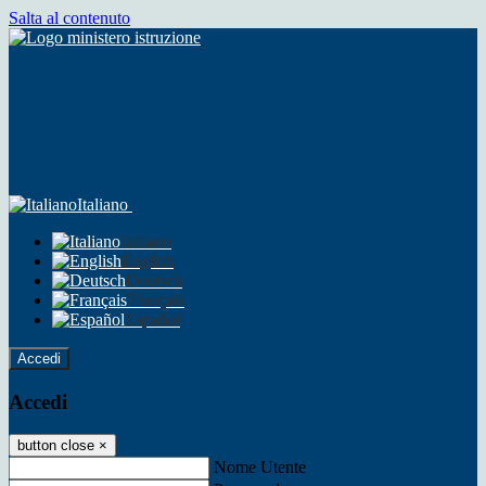
Salta al contenuto
Italiano
Italiano
English
Deutsch
Français
Español
Accedi
Accedi
button close
×
Nome Utente