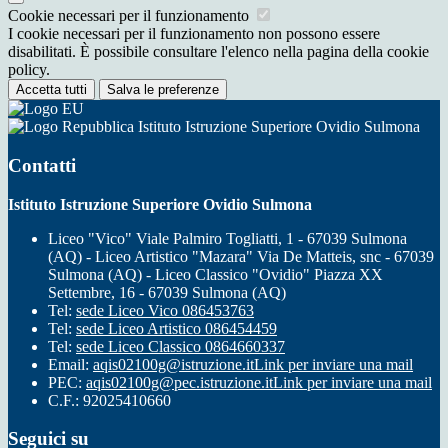
Cookie necessari per il funzionamento
I cookie necessari per il funzionamento non possono essere
disabilitati. È possibile consultare l'elenco nella pagina della cookie
policy.
Accetta tutti
Salva le preferenze
Istituto Istruzione Superiore Ovidio Sulmona
Contatti
Istituto Istruzione Superiore Ovidio Sulmona
Liceo "Vico" Viale Palmiro Togliatti, 1 - 67039 Sulmona
(AQ) - Liceo Artistico "Mazara" Via De Matteis, snc - 67039
Sulmona (AQ) - Liceo Classico "Ovidio" Piazza XX
Settembre, 16 - 67039 Sulmona (AQ)
Tel:
sede Liceo Vico 086453763
Tel:
sede Liceo Artistico 086454459
Tel:
sede Liceo Classico 0864660337
Email:
aqis02100g@istruzione.it
Link per inviare una mail
PEC:
aqis02100g@pec.istruzione.it
Link per inviare una mail
C.F.: 92025410660
Seguici su