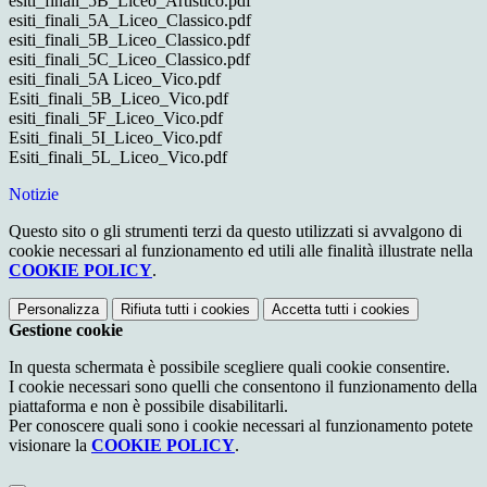
esiti_finali_5B_Liceo_Artistico.pdf
esiti_finali_5A_Liceo_Classico.pdf
esiti_finali_5B_Liceo_Classico.pdf
esiti_finali_5C_Liceo_Classico.pdf
esiti_finali_5A Liceo_Vico.pdf
Esiti_finali_5B_Liceo_Vico.pdf
esiti_finali_5F_Liceo_Vico.pdf
Esiti_finali_5I_Liceo_Vico.pdf
Esiti_finali_5L_Liceo_Vico.pdf
Notizie
Questo sito o gli strumenti terzi da questo utilizzati si avvalgono di
cookie necessari al funzionamento ed utili alle finalità illustrate nella
COOKIE POLICY
.
Personalizza
Rifiuta tutti
i cookies
Accetta tutti
i cookies
Gestione cookie
In questa schermata è possibile scegliere quali cookie consentire.
I cookie necessari sono quelli che consentono il funzionamento della
piattaforma e non è possibile disabilitarli.
Per conoscere quali sono i cookie necessari al funzionamento potete
visionare la
COOKIE POLICY
.