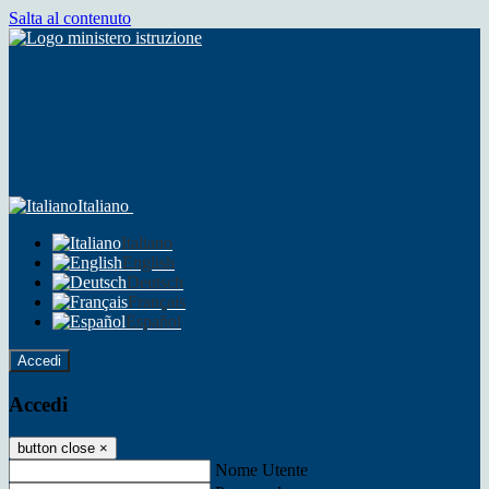
Salta al contenuto
Italiano
Italiano
English
Deutsch
Français
Español
Accedi
Accedi
button close
×
Nome Utente