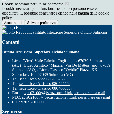
Cookie necessari per il funzionamento
I cookie necessari per il funzionamento non possono essere
disabilitati. È possibile consultare l'elenco nella pagina della cookie
policy.
Accetta tutti
Salva le preferenze
Istituto Istruzione Superiore Ovidio Sulmona
Contatti
Istituto Istruzione Superiore Ovidio Sulmona
Liceo "Vico" Viale Palmiro Togliatti, 1 - 67039 Sulmona
(AQ) - Liceo Artistico "Mazara" Via De Matteis, snc - 67039
Sulmona (AQ) - Liceo Classico "Ovidio" Piazza XX
Settembre, 16 - 67039 Sulmona (AQ)
Tel:
sede Liceo Vico 086453763
Tel:
sede Liceo Artistico 086454459
Tel:
sede Liceo Classico 0864660337
Email:
aqis02100g@istruzione.it
Link per inviare una mail
PEC:
aqis02100g@pec.istruzione.it
Link per inviare una mail
C.F.: 92025410660
Seguici su