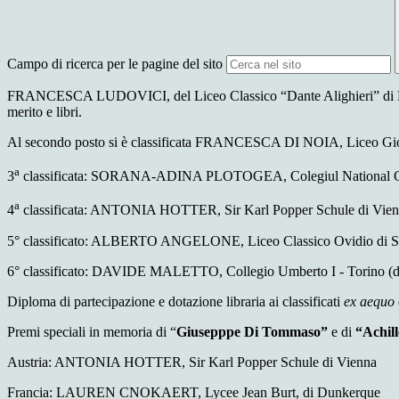
Campo di ricerca per le pagine del sito
FRANCESCA LUDOVICI, del Liceo Classico “Dante Alighieri” di Lat
merito e libri.
Al secondo posto si è classificata FRANCESCA DI NOIA, Liceo Giovan
a
3
classificata: SORANA-ADINA PLOTOGEA, Colegiul National Gheorg
a
4
classificata: ANTONIA HOTTER, Sir Karl Popper Schule di Vienna 
5° classificato: ALBERTO ANGELONE, Liceo Classico Ovidio di Sulm
6° classificato: DAVIDE MALETTO, Collegio Umberto I - Torino (dipl
Diploma di partecipazione e dotazione libraria ai classificati
ex aequo
Premi speciali in memoria di “
Giusepppe Di Tommaso”
e di
“Achil
Austria: ANTONIA HOTTER, Sir Karl Popper Schule di Vienna
Francia: LAUREN CNOKAERT, Lycee Jean Burt, di Dunkerque