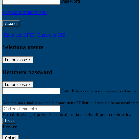
Password
Password dimenticata?
-
Entra con SPID
Entra con CIE
Seleziona utente
button close
×
Recupero password
button close
×
E-mail
Verrà inviato un messaggio all'indirizz
Non hai una e-mail associata al nome utente? Effettua il reset della password tram
E-mail inviata, si prega di controllare la casella di posta elettronica!
Errore
Chiudi