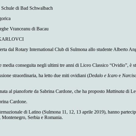
chule di Bad Schwalbach
ovic di Pordgorica
he Vranceanu di Bacau
I KARLOVCI
fferta dal Rotary International Club di Sulmona allo studente Alberto A
re media conseguita negli ultimi tre anni di Liceo Classico “Ovidio”, è 
ione straordinaria, ha letto due miti ovidiani (
Dedalo e Icaro
e
Narcis
nata al pianoforte da Sabrina Cardone, che ha proposto
Mattinata
di Le
abrina Cardone.
ternazionale di Latino (Sulmona 11, 12, 13 aprile 2019), hanno partecipato
ia, Montenegro, Serbia e Romania.