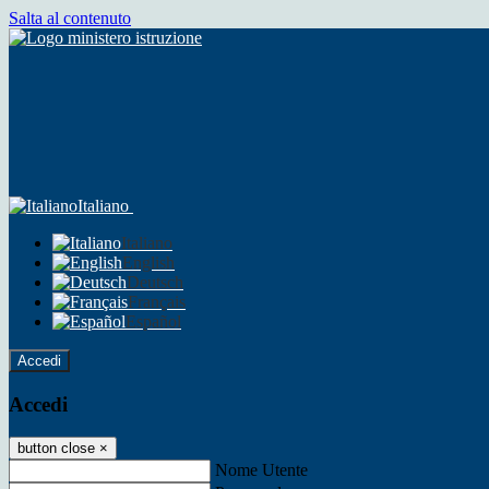
Salta al contenuto
Italiano
Italiano
English
Deutsch
Français
Español
Accedi
Accedi
button close
×
Nome Utente