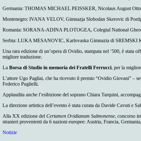
Germania: THOMAS MICHAEL PEISSKER, Nicolaus August Otto S
Montenegro: IVANA VELOV, Gimnazja Slobodan Sker
Romania: SORANA-ADINA PLOTOGEA, Colegiul National Gheorg
Serbia: LUKA MESANOVIC, Karlovaska Gimnazia di SREMSK
Una rara edizione di un’opera di Ovidio, stampata nel ‘500, è stata o
migliore traduzione.
La
Borsa di Studio in memoria dei Fratelli Ferrucci
, per la miglio
L’attore Ugo Pagliai, che ha ricevuto il premio “Ovidio Giovani” – sess
Federico Puglielli.
Applaudita anche l’esibizione del soprano Chiara Tarquini, accompag
La direzione artistica dell’evento è stata curata da Davide Cavuti e S
Alla XX edizione del
Certamen Ovidianum Sulmonense
, concorso in
stranieri provenienti da 6 nazioni europee: Austria, Francia, German
Notizie