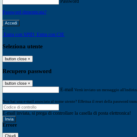
Password
Password dimenticata?
-
Entra con SPID
Entra con CIE
Seleziona utente
button close
×
Recupero password
button close
×
E-mail
Verrà inviato un messaggio all'indirizz
Non hai una e-mail associata al nome utente? Effettua il reset della password tram
E-mail inviata, si prega di controllare la casella di posta elettronica!
Errore
Chiudi