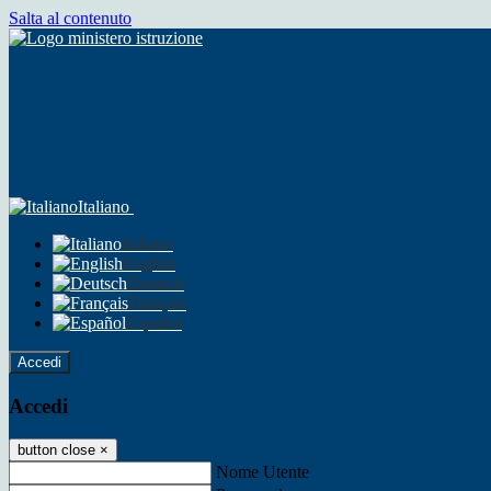
Salta al contenuto
Italiano
Italiano
English
Deutsch
Français
Español
Accedi
Accedi
button close
×
Nome Utente