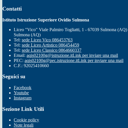
Contatti
Istituto Istruzione Superiore Ovidio Sulmona
Liceo "Vico" Viale Palmiro Togliatti, 1 - 67039 Sulmona (AQ)
Sulmona (AQ)
Tel:
sede Liceo Vico 086453763
Tel:
sede Liceo Artistico 086454459
Tel:
sede Liceo Classico 0864660337
Email:
aqis02100g@istruzione.it
Link per inviare una mail
PEC:
aqis02100g@pec.istruzione.it
Link per inviare una mail
C.F.: 92025410660
Seguici su
Facebook
Youtube
Instagram
Sezione Link Utili
Cookie policy
Note legali