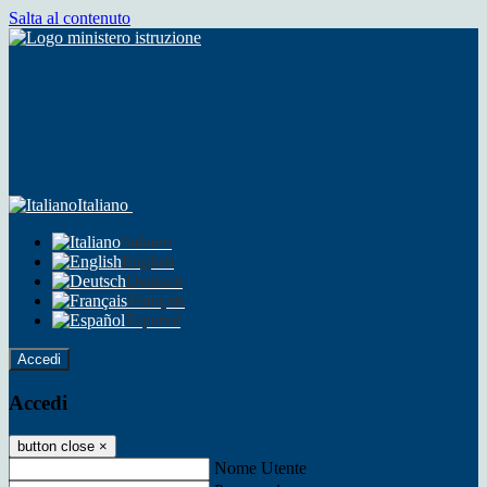
Salta al contenuto
Italiano
Italiano
English
Deutsch
Français
Español
Accedi
Accedi
button close
×
Nome Utente