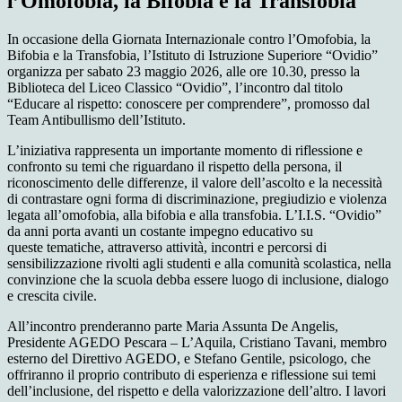
l’Omofobia, la Bifobia e la Transfobia
In occasione della Giornata Internazionale contro l’Omofobia, la
Bifobia e la Transfobia, l’Istituto di Istruzione Superiore “Ovidio”
organizza per sabato 23 maggio 2026, alle ore 10.30, presso la
Biblioteca del Liceo Classico “Ovidio”, l’incontro dal titolo
“Educare al rispetto: conoscere per comprendere”, promosso dal
Team Antibullismo dell’Istituto.
L’iniziativa rappresenta un importante momento di riflessione e
confronto su temi che riguardano il rispetto della persona, il
riconoscimento delle differenze, il valore dell’ascolto e la necessità
di contrastare ogni forma di discriminazione, pregiudizio e violenza
legata all’omofobia, alla bifobia e alla transfobia. L’I.I.S. “Ovidio”
da anni porta avanti un costante impegno educativo su
queste tematiche, attraverso attività, incontri e percorsi di
sensibilizzazione rivolti agli studenti e alla comunità scolastica, nella
convinzione che la scuola debba essere luogo di inclusione, dialogo
e crescita civile.
All’incontro prenderanno parte Maria Assunta De Angelis,
Presidente AGEDO Pescara – L’Aquila, Cristiano Tavani, membro
esterno del Direttivo AGEDO, e Stefano Gentile, psicologo, che
offriranno il proprio contributo di esperienza e riflessione sui temi
dell’inclusione, del rispetto e della valorizzazione dell’altro. I lavori