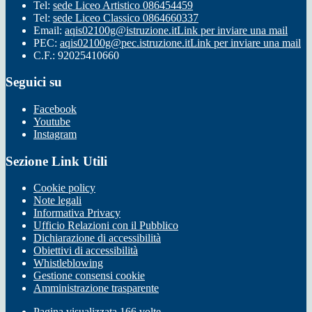
Tel:
sede Liceo Artistico 086454459
Tel:
sede Liceo Classico 0864660337
Email:
aqis02100g@istruzione.it
Link per inviare una mail
PEC:
aqis02100g@pec.istruzione.it
Link per inviare una mail
C.F.: 92025410660
Seguici su
Facebook
Youtube
Instagram
Sezione Link Utili
Cookie policy
Note legali
Informativa Privacy
Ufficio Relazioni con il Pubblico
Dichiarazione di accessibilità
Obiettivi di accessibilità
Whistleblowing
Gestione consensi cookie
Amministrazione trasparente
Pagina visualizzata
166
volte