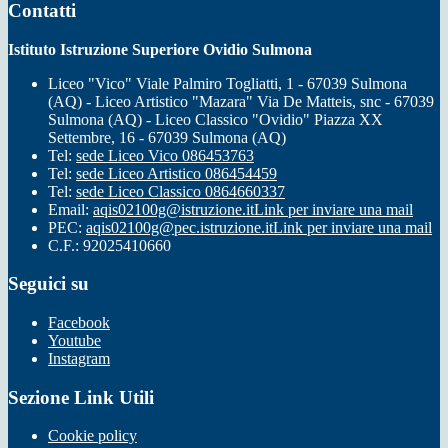
Contatti
Istituto Istruzione Superiore Ovidio Sulmona
Liceo "Vico" Viale Palmiro Togliatti, 1 - 67039 Sulmona
(AQ) - Liceo Artistico "Mazara" Via De Matteis, snc - 67039
Sulmona (AQ) - Liceo Classico "Ovidio" Piazza XX
Settembre, 16 - 67039 Sulmona (AQ)
Tel:
sede Liceo Vico 086453763
Tel:
sede Liceo Artistico 086454459
Tel:
sede Liceo Classico 0864660337
Email:
aqis02100g@istruzione.it
Link per inviare una mail
PEC:
aqis02100g@pec.istruzione.it
Link per inviare una mail
C.F.: 92025410660
Seguici su
Facebook
Youtube
Instagram
Sezione Link Utili
Cookie policy