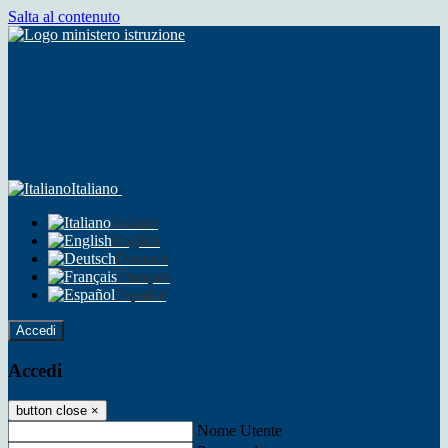
Salta al contenuto
Italiano
Italiano
English
Deutsch
Français
Español
Accedi
Accedi
button close
×
Nome Utente