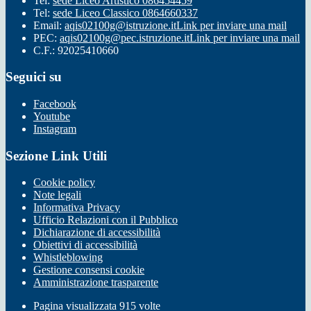
Tel:
sede Liceo Artistico 086454459
Tel:
sede Liceo Classico 0864660337
Email:
aqis02100g@istruzione.it
Link per inviare una mail
PEC:
aqis02100g@pec.istruzione.it
Link per inviare una mail
C.F.: 92025410660
Seguici su
Facebook
Youtube
Instagram
Sezione Link Utili
Cookie policy
Note legali
Informativa Privacy
Ufficio Relazioni con il Pubblico
Dichiarazione di accessibilità
Obiettivi di accessibilità
Whistleblowing
Gestione consensi cookie
Amministrazione trasparente
Pagina visualizzata
915
volte