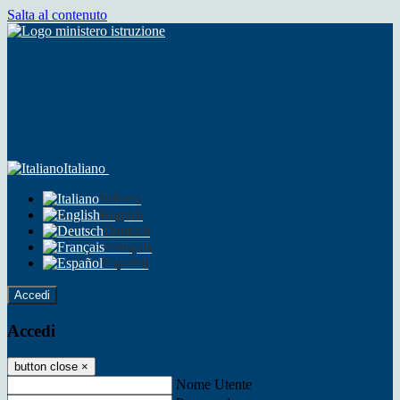
Salta al contenuto
Italiano
Italiano
English
Deutsch
Français
Español
Accedi
Accedi
button close
×
Nome Utente