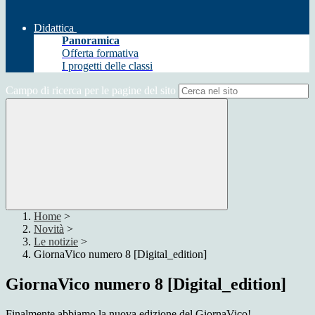
Didattica
Panoramica
Offerta formativa
I progetti delle classi
Campo di ricerca per le pagine del sito
Home
>
Novità
>
Le notizie
>
GiornaVico numero 8 [Digital_edition]
GiornaVico numero 8 [Digital_edition]
Finalmente abbiamo la nuova edizione del GiornaVico!