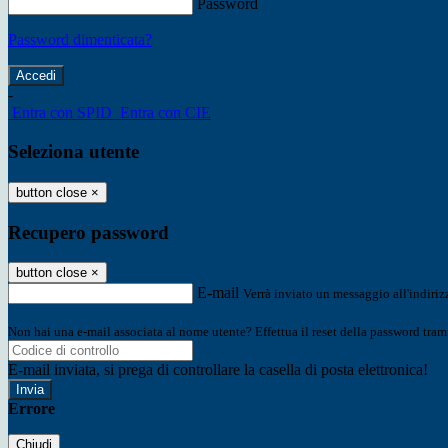
Password
Password dimenticata?
-
Entra con SPID
Entra con CIE
Seleziona utente
button close
×
Recupero password
button close
×
E-mail
Verrà inviato un messaggio all'indirizz
Non hai una e-mail associata al nome utente? Effettua il reset della password tram
E-mail inviata, si prega di controllare la casella di posta elettronica!
Errore
Chiudi