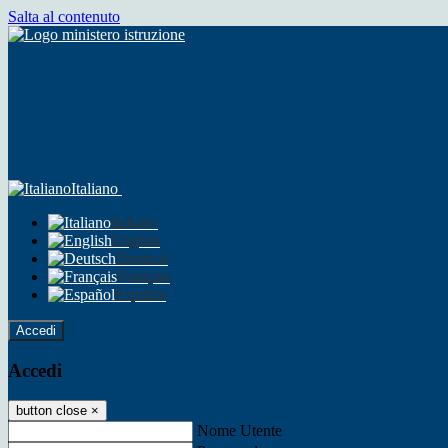
Salta al contenuto
Italiano
Italiano
English
Deutsch
Français
Español
Accedi
Accedi
button close
×
Nome Utente