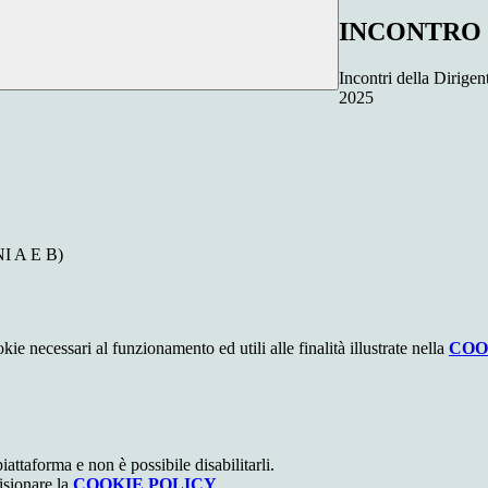
INCONTRO C
Incontri della Dirigen
2025
I A E B)
kie necessari al funzionamento ed utili alle finalità illustrate nella
COO
attaforma e non è possibile disabilitarli.
isionare la
COOKIE POLICY
.