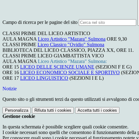
Campo di ricerca per le pagine del sito
CLASSI PRIME DEL LICEO ARTISTICO
AULA MAGNA
Liceo Artistico "Mazara" Sulmona
ORE 9,30
CLASSI PRIME
Liceo Classico "Ovidio" Sulmona
BIBLIOTECA DEL LICEO CLASSICO, PIAZZA XX, ORE 11.
CLASSI PRIME LICEO GIAMBATTISTA VICO
AULA MAGNA
Liceo Artistico "Mazara" Sulmona:
ORE 15
LICEO DELLE SCIENZE UMANE
(SEZIONI F E G)
ORE 16
LICEO ECONOMICO SOCIALE E SPORTIVO
(SEZION
ORE 17
LICEO LINGUISTICO
(SEZIONI I E L)
Notizie
Questo sito o gli strumenti terzi da questo utilizzati si avvalgono di coo
Personalizza
Rifiuta tutti
i cookies
Accetta tutti
i cookies
Gestione cookie
In questa schermata è possibile scegliere quali cookie consentire.
I cookie necessari sono quelli che consentono il funzionamento della pi
Per conoscere quali sono i cookie necessari al funzionamento potete v