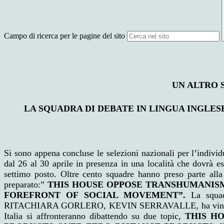
Campo di ricerca per le pagine del sito
UN ALTRO 
LA SQUADRA DI DEBATE IN LINGUA INGLESE
Si sono appena concluse le selezioni nazionali per l’indiv
dal 26 al 30 aprile in presenza in una località che dovrà 
settimo posto. Oltre cento squadre hanno preso parte all
preparato:”
THIS HOUSE OPPOSE TRANSHUMANIS
FOREFRONT OF SOCIAL MOVEMENT”.
La squadr
RITACHIARA GORLERO, KEVIN SERRAVALLE, ha vinto tutti e 3
Italia si affronteranno dibattendo su due topic,
THIS H