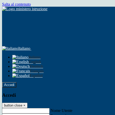
Salta al contenuto
Italiano
Italiano
English
Deutsch
Français
Español
Accedi
Accedi
button close
×
Nome Utente