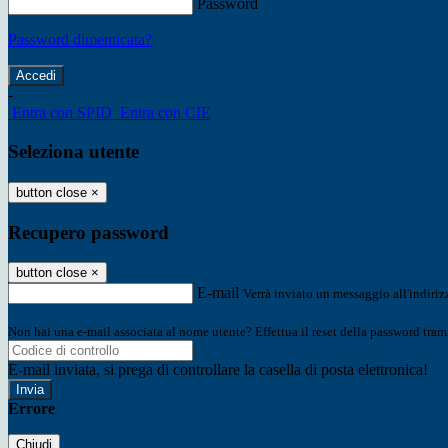
Password
Password dimenticata?
-
Entra con SPID
Entra con CIE
Seleziona utente
button close
×
Recupero password
button close
×
E-mail
Verrà inviato un messaggio all'indirizz
Non hai una e-mail associata al nome utente? Effettua il reset della password tram
E-mail inviata, si prega di controllare la casella di posta elettronica!
Errore
Chiudi