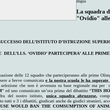
lingua
La squadra di
"Ovidio" alle
SUCCESSO DELL’ISTITUTO D’ISTRUZIONE SUPERI
 DELL’I.I.S. ‘OVIDIO’ PARTECIPERA’ ALLE PRIM
iduazione delle 12 squadre che parteciperanno alle prime Olim
essere a breve comunicata
e la nostra scuola le ha superate
a selezione che non è avvenuta su base regionale ma per ma
M
” ed uno comunicato un’ora prima del dibattito “
THIS H
a del nostro istituto,
unica squadra abruzzese
,
com
 i dibattiti, giudicati anche da giudici stranieri, accede
OUSE WOULD BAN THE COMSUMPTION OF ANI