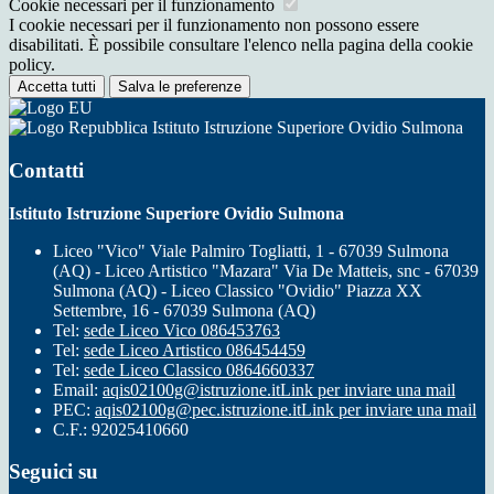
Cookie necessari per il funzionamento
I cookie necessari per il funzionamento non possono essere
disabilitati. È possibile consultare l'elenco nella pagina della cookie
policy.
Accetta tutti
Salva le preferenze
Istituto Istruzione Superiore Ovidio Sulmona
Contatti
Istituto Istruzione Superiore Ovidio Sulmona
Liceo "Vico" Viale Palmiro Togliatti, 1 - 67039 Sulmona
(AQ) - Liceo Artistico "Mazara" Via De Matteis, snc - 67039
Sulmona (AQ) - Liceo Classico "Ovidio" Piazza XX
Settembre, 16 - 67039 Sulmona (AQ)
Tel:
sede Liceo Vico 086453763
Tel:
sede Liceo Artistico 086454459
Tel:
sede Liceo Classico 0864660337
Email:
aqis02100g@istruzione.it
Link per inviare una mail
PEC:
aqis02100g@pec.istruzione.it
Link per inviare una mail
C.F.: 92025410660
Seguici su