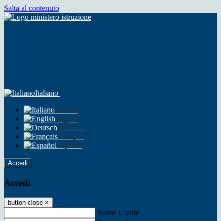
Salta al contenuto
Italiano
Italiano
English
Deutsch
Français
Español
Accedi
Accedi
button close
×
Nome Utente