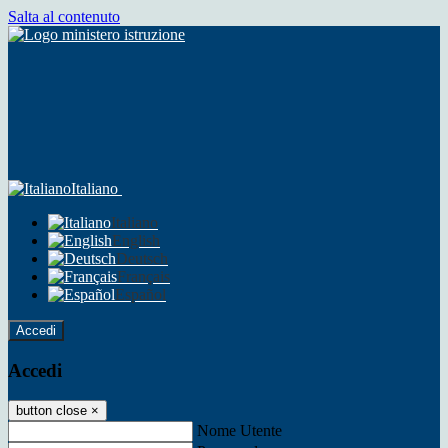
Salta al contenuto
Italiano
Italiano
English
Deutsch
Français
Español
Accedi
Accedi
button close
×
Nome Utente