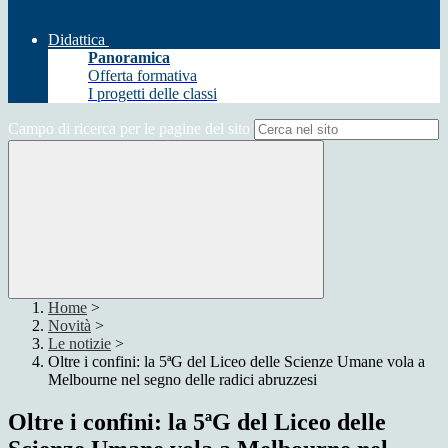
Didattica
Panoramica
Offerta formativa
I progetti delle classi
Campo di ricerca per le pagine del sito
Home
>
Novità
>
Le notizie
>
Oltre i confini: la 5ªG del Liceo delle Scienze Umane vola a
Melbourne nel segno delle radici abruzzesi
Oltre i confini: la 5ªG del Liceo delle