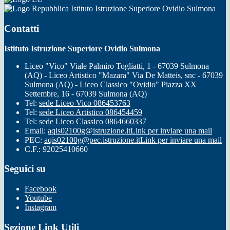
Istituto Istruzione Superiore Ovidio Sulmona
Contatti
Istituto Istruzione Superiore Ovidio Sulmona
Liceo "Vico" Viale Palmiro Togliatti, 1 - 67039 Sulmona
(AQ) - Liceo Artistico "Mazara" Via De Matteis, snc - 67039
Sulmona (AQ) - Liceo Classico "Ovidio" Piazza XX
Settembre, 16 - 67039 Sulmona (AQ)
Tel:
sede Liceo Vico 086453763
Tel:
sede Liceo Artistico 086454459
Tel:
sede Liceo Classico 0864660337
Email:
aqis02100g@istruzione.it
Link per inviare una mail
PEC:
aqis02100g@pec.istruzione.it
Link per inviare una mail
C.F.: 92025410660
Seguici su
Facebook
Youtube
Instagram
Sezione Link Utili