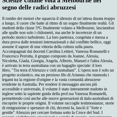
Scienze Umane vola a Melbourne nel
segno delle radici abruzzesi
Il rombo dei motori che squarcia il silenzio di un’attesa durata troppo
a lungo, il cuore che batte al ritmo di un sogno finalmente realtà. Gli
studenti della classe 5ªG finalmente volano a Melbourne, lasciandosi
alle spalle non solo i chilometri, ma anche le incertezze di un
periodo storico turbolento. La loro partenza, congelata e messa a
dura prova dalle tensioni internazionali e dal conflitto bellico, oggi
assume il sapore di una vittoria della cultura sulla paura.
Accompagnati dai docenti Carolina Lettieri, Vanessa Romanelli e
Francesco Perrotta, il gruppo composto da Joanne, Alessia,
Nicoletta, Giada, Giorgia, Angela, Alberto, Manuel e l'altra Alessia,
è arrivato in terra australiana con un bagaglio speciale: il loro
libro,
"Tra terra d'Abruzzo e cieli australiani"
. L'opera non è solo un
progetto scolastico, ma un prezioso filo di Arianna che riannoda i
legami tra la regione d'origine e la vasta comunità abruzzese
residente in Australia. Per rendere il messaggio ancora più
accessibile e universale,
il volume è stato interamente tradotto in
inglese sotto la sapiente guida della prof.ssa Vanessa Romanelli
,
permettendo così anche alle nuove generazioni di italo-australiani di
riscoprire le proprie origini. Il volume raccoglie testimonianze, storie
di emigrazione e speranze di chi, decenni fa, lasciò il "forte e
gentile" Abruzzo per cercare fortuna sotto la Croce del Sud. I