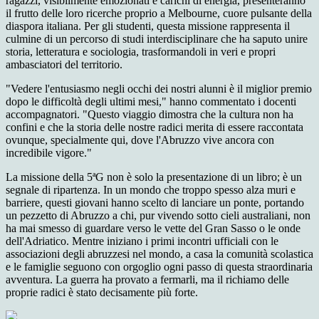
ragazzi, visibilmente emozionati e carichi di energia, presenteranno
il frutto delle loro ricerche proprio a Melbourne, cuore pulsante della
diaspora italiana. Per gli studenti, questa missione rappresenta il
culmine di un percorso di studi interdisciplinare che ha saputo unire
storia, letteratura e sociologia, trasformandoli in veri e propri
ambasciatori del territorio.
"Vedere l'entusiasmo negli occhi dei nostri alunni è il miglior premio
dopo le difficoltà degli ultimi mesi," hanno commentato i docenti
accompagnatori. "Questo viaggio dimostra che la cultura non ha
confini e che la storia delle nostre radici merita di essere raccontata
ovunque, specialmente qui, dove l'Abruzzo vive ancora con
incredibile vigore."
La missione della 5ªG non è solo la presentazione di un libro; è un
segnale di ripartenza. In un mondo che troppo spesso alza muri e
barriere, questi giovani hanno scelto di lanciare un ponte, portando
un pezzetto di Abruzzo a chi, pur vivendo sotto cieli australiani, non
ha mai smesso di guardare verso le vette del Gran Sasso o le onde
dell'Adriatico. Mentre iniziano i primi incontri ufficiali con le
associazioni degli abruzzesi nel mondo, a casa la comunità scolastica
e le famiglie seguono con orgoglio ogni passo di questa straordinaria
avventura. La guerra ha provato a fermarli, ma il richiamo delle
proprie radici è stato decisamente più forte.