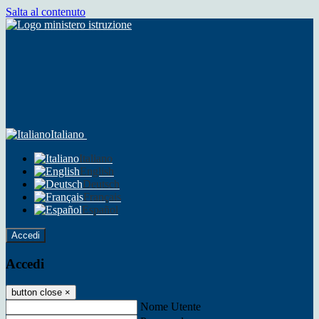
Salta al contenuto
Italiano
Italiano
English
Deutsch
Français
Español
Accedi
Accedi
button close
×
Nome Utente