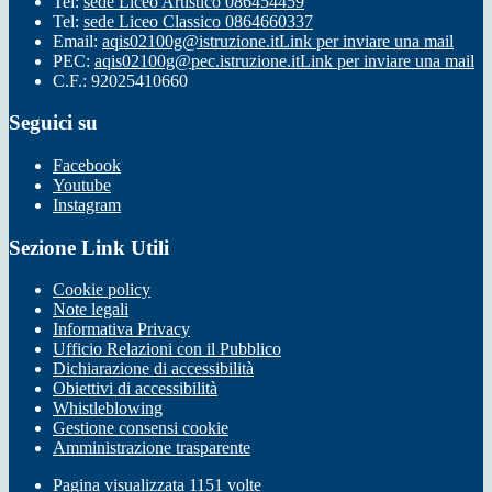
Tel:
sede Liceo Artistico 086454459
Tel:
sede Liceo Classico 0864660337
Email:
aqis02100g@istruzione.it
Link per inviare una mail
PEC:
aqis02100g@pec.istruzione.it
Link per inviare una mail
C.F.: 92025410660
Seguici su
Facebook
Youtube
Instagram
Sezione Link Utili
Cookie policy
Note legali
Informativa Privacy
Ufficio Relazioni con il Pubblico
Dichiarazione di accessibilità
Obiettivi di accessibilità
Whistleblowing
Gestione consensi cookie
Amministrazione trasparente
Pagina visualizzata
1151
volte