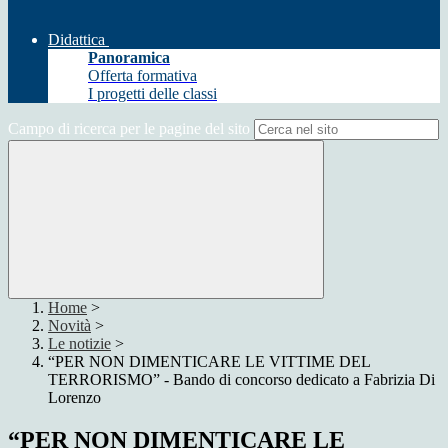
Didattica
Panoramica
Offerta formativa
I progetti delle classi
Campo di ricerca per le pagine del sito
Home
>
Novità
>
Le notizie
>
“PER NON DIMENTICARE LE VITTIME DEL
TERRORISMO” - Bando di concorso dedicato a Fabrizia Di
Lorenzo
“PER NON DIMENTICARE LE