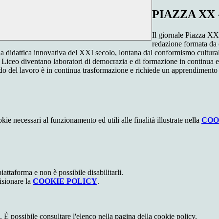
PIAZZA XX - 
Il giornale Piazza XX
redazione formata da 
lla didattica innovativa del XXI secolo, lontana dal conformismo cultura
tro Liceo diventano laboratori di democrazia e di formazione in continua 
mondo del lavoro è in continua trasformazione e richiede un apprendiment
kie necessari al funzionamento ed utili alle finalità illustrate nella
COO
attaforma e non è possibile disabilitarli.
isionare la
COOKIE POLICY
.
 È possibile consultare l'elenco nella pagina della cookie policy.