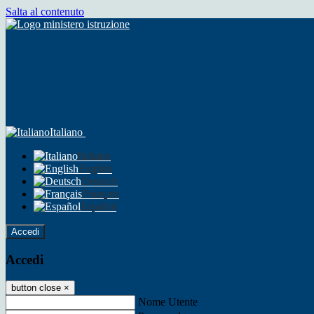
Salta al contenuto
Italiano
Italiano
English
Deutsch
Français
Español
Accedi
Accedi
button close
×
Nome Utente