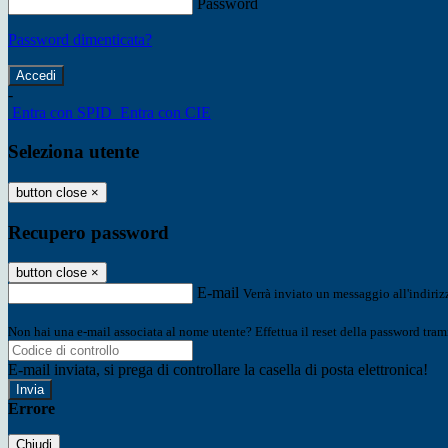
Password
Password dimenticata?
-
Entra con SPID
Entra con CIE
Seleziona utente
button close
×
Recupero password
button close
×
E-mail
Verrà inviato un messaggio all'indirizz
Non hai una e-mail associata al nome utente? Effettua il reset della password tram
E-mail inviata, si prega di controllare la casella di posta elettronica!
Errore
Chiudi