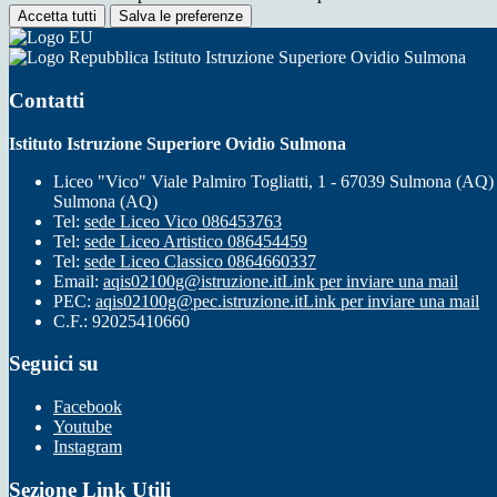
Accetta tutti
Salva le preferenze
Istituto Istruzione Superiore Ovidio Sulmona
Contatti
Istituto Istruzione Superiore Ovidio Sulmona
Liceo "Vico" Viale Palmiro Togliatti, 1 - 67039 Sulmona (AQ)
Sulmona (AQ)
Tel:
sede Liceo Vico 086453763
Tel:
sede Liceo Artistico 086454459
Tel:
sede Liceo Classico 0864660337
Email:
aqis02100g@istruzione.it
Link per inviare una mail
PEC:
aqis02100g@pec.istruzione.it
Link per inviare una mail
C.F.: 92025410660
Seguici su
Facebook
Youtube
Instagram
Sezione Link Utili