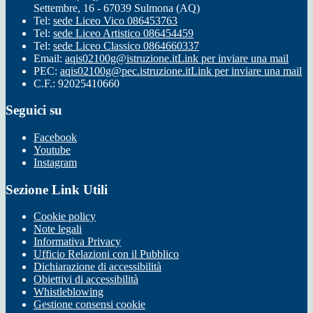
Settembre, 16 - 67039 Sulmona (AQ)
Tel:
sede Liceo Vico 086453763
Tel:
sede Liceo Artistico 086454459
Tel:
sede Liceo Classico 0864660337
Email:
aqis02100g@istruzione.it
Link per inviare una mail
PEC:
aqis02100g@pec.istruzione.it
Link per inviare una mail
C.F.: 92025410660
Seguici su
Facebook
Youtube
Instagram
Sezione Link Utili
Cookie policy
Note legali
Informativa Privacy
Ufficio Relazioni con il Pubblico
Dichiarazione di accessibilità
Obiettivi di accessibilità
Whistleblowing
Gestione consensi cookie