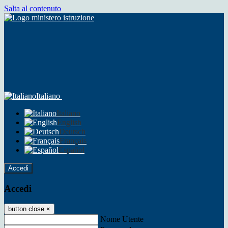
Salta al contenuto
Italiano
Italiano
English
Deutsch
Français
Español
Accedi
Accedi
button close
×
Nome Utente