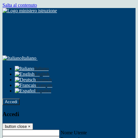
Salta al contenuto
Italiano
Italiano
English
Deutsch
Français
Español
Accedi
Accedi
button close
×
Nome Utente