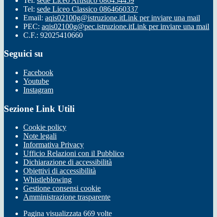
Tel:
sede Liceo Artistico 086454459
Tel:
sede Liceo Classico 0864660337
Email:
aqis02100g@istruzione.it
Link per inviare una mail
PEC:
aqis02100g@pec.istruzione.it
Link per inviare una mail
C.F.: 92025410660
Seguici su
Facebook
Youtube
Instagram
Sezione Link Utili
Cookie policy
Note legali
Informativa Privacy
Ufficio Relazioni con il Pubblico
Dichiarazione di accessibilità
Obiettivi di accessibilità
Whistleblowing
Gestione consensi cookie
Amministrazione trasparente
Pagina visualizzata
669
volte