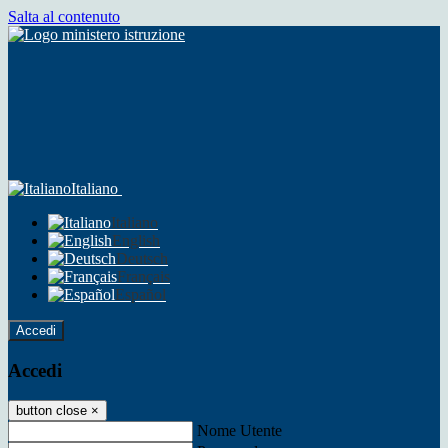
Salta al contenuto
Italiano
Italiano
English
Deutsch
Français
Español
Accedi
Accedi
button close
×
Nome Utente