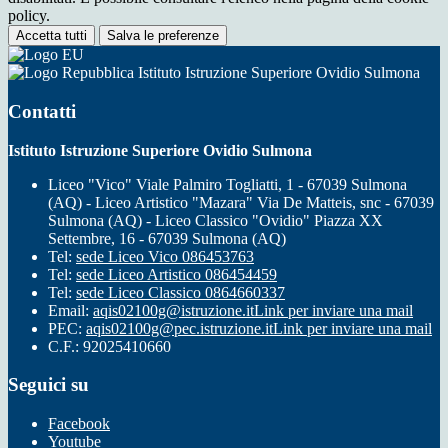
policy.
Accetta tutti
Salva le preferenze
Istituto Istruzione Superiore Ovidio Sulmona
Contatti
Istituto Istruzione Superiore Ovidio Sulmona
Liceo "Vico" Viale Palmiro Togliatti, 1 - 67039 Sulmona
(AQ) - Liceo Artistico "Mazara" Via De Matteis, snc - 67039
Sulmona (AQ) - Liceo Classico "Ovidio" Piazza XX
Settembre, 16 - 67039 Sulmona (AQ)
Tel:
sede Liceo Vico 086453763
Tel:
sede Liceo Artistico 086454459
Tel:
sede Liceo Classico 0864660337
Email:
aqis02100g@istruzione.it
Link per inviare una mail
PEC:
aqis02100g@pec.istruzione.it
Link per inviare una mail
C.F.: 92025410660
Seguici su
Facebook
Youtube