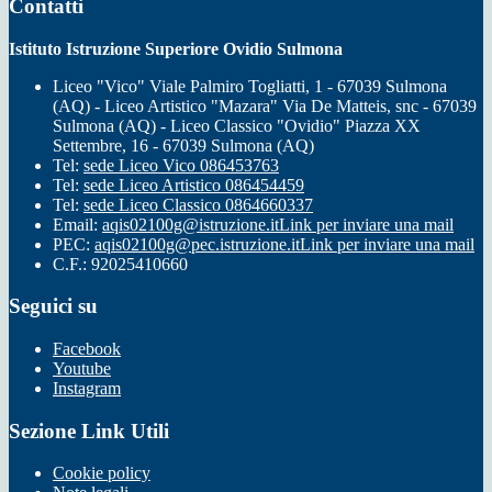
Contatti
Istituto Istruzione Superiore Ovidio Sulmona
Liceo "Vico" Viale Palmiro Togliatti, 1 - 67039 Sulmona
(AQ) - Liceo Artistico "Mazara" Via De Matteis, snc - 67039
Sulmona (AQ) - Liceo Classico "Ovidio" Piazza XX
Settembre, 16 - 67039 Sulmona (AQ)
Tel:
sede Liceo Vico 086453763
Tel:
sede Liceo Artistico 086454459
Tel:
sede Liceo Classico 0864660337
Email:
aqis02100g@istruzione.it
Link per inviare una mail
PEC:
aqis02100g@pec.istruzione.it
Link per inviare una mail
C.F.: 92025410660
Seguici su
Facebook
Youtube
Instagram
Sezione Link Utili
Cookie policy