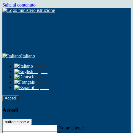
Salta al contenuto
Italiano
Italiano
English
Deutsch
Français
Español
Accedi
Accedi
button close
×
Nome Utente