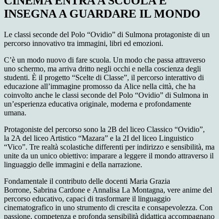
CINEMA ENTRA A SCUOLA E
INSEGNA A GUARDARE IL MONDO
Le classi seconde del Polo “Ovidio” di Sulmona protagoniste di un
percorso innovativo tra immagini, libri ed emozioni
.
C’è un modo nuovo di fare scuola. Un modo che passa attraverso
uno schermo, ma arriva dritto negli occhi e nella coscienza degli
studenti. È il progetto
“Scelte di Classe”
, il percorso interattivo di
educazione all’immagine promosso da Alice nella città, che ha
coinvolto anche le classi seconde del Polo “Ovidio” di Sulmona in
un’esperienza educativa originale, moderna e profondamente
umana.
Protagoniste del percorso sono la
2B del liceo Classico “Ovidio”
,
la
2A del liceo Artistico “Mazara”
e la
2I del liceo Linguistico
“Vico”
. Tre realtà scolastiche differenti
per indirizzo e sensibilità
,
ma
unite da un unico obiettivo: imparare a leggere il mondo attraverso il
linguaggio delle immagini e della narrazione.
Fondamentale il contributo delle docenti
Maria Grazia
Borrone
,
Sabrina Cardone
e
Annalisa La Montagna
, vere anime del
percorso educativo, capaci di trasformare il linguaggio
cinematografico in uno strumento di crescita e consapevolezza. Con
passione, competenza e profonda sensibilità didattica accompagnano