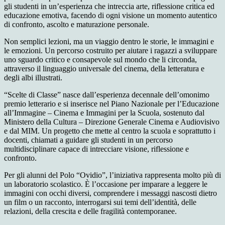
gli studenti in un’esperienza che intreccia arte, riflessione critica ed
educazione emotiva, facendo di ogni visione un momento autentico
di confronto, ascolto e maturazione
personale.
No
n semplici lezioni, ma un viaggio dentro le storie, le immagini e
le emozioni. Un percorso costruito per aiutare i ragazzi a sviluppare
uno sguardo critico e consapevole sul mondo che li circonda,
attraverso il linguaggio universale del cinema, della letteratura e
degli albi illustrati.
“Scelte di Classe” nasce dall’esperienza decennale dell’omonimo
premio letterario e si inserisce nel Piano Nazionale per l’Educazione
all’Immagine –
Cinema e Immagini per la Scuola
, sostenuto dal
Ministero della Cultura – Direzione Generale Cinema e Audiovisivo
e dal MIM. Un progetto che mette al centro la scuola e soprattutto i
docenti, chiamati a guidare gli studenti in un percorso
multidisciplinare capace di intrecciare visione, riflessione e
confronto.
Per gli alunni del Polo “Ovidio”, l’iniziativ
a
rappresenta molto più di
un laboratorio scolastico. È l’occasione per imparare a leggere le
immagini con occhi diversi, comprendere i messaggi nascosti dietro
un film o un racconto, interrogarsi sui temi dell’identità, delle
relazioni, della crescita e delle fragilità contemporanee.