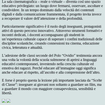
La sala cinematografica – reale o virtuale – diventa così uno spazio
educativo privilegiato: un luogo dove fermarsi, osservare, ascoltare e
condividere. In un tempo dominato dalla velocità dei contenuti
digitali e dalla comunicazione frammentata, il progetto invita invece
a recuperare il valore dell’attenzione e della profondità.
Particolarmente significativo è il ruolo degli insegnanti, protagonisti
attivi di questo percorso innovativo. Attraverso strumenti formativi e
incontri dedicati, i docenti accompagna
no
gli studenti in
un’esperienza culturale capace di superare i confini tradizionali delle
discipline scolastiche, creando connessioni tra cinema, educazione
civica, letteratura e attualità.
L’adesione delle classi seconde del Polo “Ovidio” testimonia ancora
una volta la volontà della scuola sulmonese di aprirsi a linguaggi
educativi contemporanei, investendo nella crescita culturale ed
emotiva dei ragazzi. Perché educare all’immagine oggi significa
anche educare al rispetto, all’ascolto e alla comprensione dell’altro.
E forse è proprio questa la lezione più importante lasciata da “Scelte
di Classe”: insegnare ai giovani non soltanto a guardare un film, ma
a guardare il mondo con maggiore consapevolezza, sensibilità e
libertà.