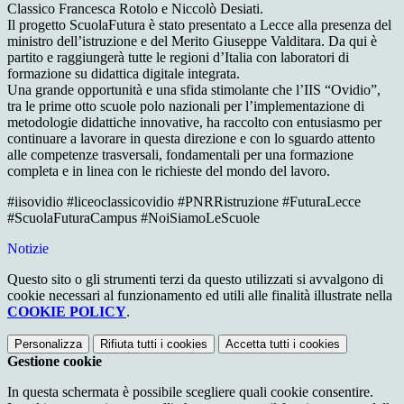
Classico Francesca Rotolo e Niccolò Desiati.
Il progetto ScuolaFutura è stato presentato a Lecce alla presenza del
ministro dell’istruzione e del Merito Giuseppe Valditara. Da qui è
partito e raggiungerà tutte le regioni d’Italia con laboratori di
formazione su didattica digitale integrata.
Una grande opportunità e una sfida stimolante che l’IIS “Ovidio”,
tra le prime otto scuole polo nazionali per l’implementazione di
metodologie didattiche innovative, ha raccolto con entusiasmo per
continuare a lavorare in questa direzione e con lo sguardo attento
alle competenze trasversali, fondamentali per una formazione
completa e in linea con le richieste del mondo del lavoro.
#iisovidio #liceoclassicovidio #PNRRistruzione #FuturaLecce
#ScuolaFuturaCampus #NoiSiamoLeScuole
Notizie
Questo sito o gli strumenti terzi da questo utilizzati si avvalgono di
cookie necessari al funzionamento ed utili alle finalità illustrate nella
COOKIE POLICY
.
Personalizza
Rifiuta tutti
i cookies
Accetta tutti
i cookies
Gestione cookie
In questa schermata è possibile scegliere quali cookie consentire.