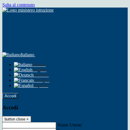
Salta al contenuto
Italiano
Italiano
English
Deutsch
Français
Español
Accedi
Accedi
button close
×
Nome Utente