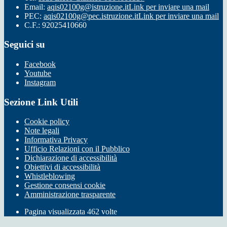
Email:
aqis02100g@istruzione.it
Link per inviare una mail
PEC:
aqis02100g@pec.istruzione.it
Link per inviare una mail
C.F.: 92025410660
Seguici su
Facebook
Youtube
Instagram
Sezione Link Utili
Cookie policy
Note legali
Informativa Privacy
Ufficio Relazioni con il Pubblico
Dichiarazione di accessibilità
Obiettivi di accessibilità
Whistleblowing
Gestione consensi cookie
Amministrazione trasparente
Pagina visualizzata
462
volte