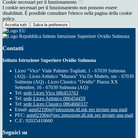
Cookie necessari per il funzionamento
I cookie necessari per il funzionamento non possono essere
disabilitati. È possibile consultare l'elenco nella pagina della cookie
policy.
Accetta tutti
Salva le preferenze
Istituto Istruzione Superiore Ovidio Sulmona
Contatti
Istituto Istruzione Superiore Ovidio Sulmona
Liceo "Vico" Viale Palmiro Togliatti, 1 - 67039 Sulmona
(AQ) - Liceo Artistico "Mazara" Via De Matteis, snc - 67039
Sulmona (AQ) - Liceo Classico "Ovidio" Piazza XX
Settembre, 16 - 67039 Sulmona (AQ)
Tel:
sede Liceo Vico 086453763
Tel:
sede Liceo Artistico 086454459
Tel:
sede Liceo Classico 0864660337
Email:
aqis02100g@istruzione.it
Link per inviare una mail
PEC:
aqis02100g@pec.istruzione.it
Link per inviare una mail
C.F.: 92025410660
Seguici su