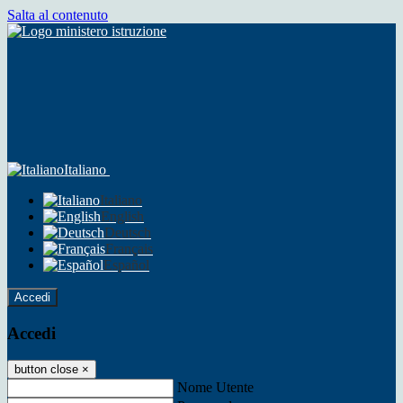
Salta al contenuto
Italiano
Italiano
English
Deutsch
Français
Español
Accedi
Accedi
button close
×
Nome Utente