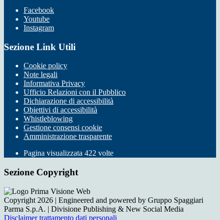
Facebook
Youtube
Instagram
Sezione Link Utili
Cookie policy
Note legali
Informativa Privacy
Ufficio Relazioni con il Pubblico
Dichiarazione di accessibilità
Obiettivi di accessibilità
Whistleblowing
Gestione consensi cookie
Amministrazione trasparente
Pagina visualizzata
422
volte
Sezione Copyright
Copyright 2026 | Engineered and powered by Gruppo Spaggiari
Parma S.p.A. | Divisione Publishing & New Social Media
Disclaimer trattamento dati personali